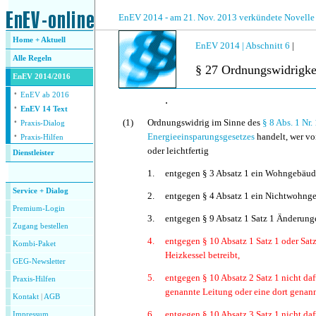
.
EnEV 2014 - am 21. Nov. 2013 verkündete Novelle
Home + Aktuell
EnEV 2014 |
Abschnitt 6
|
Alle
Regeln
§ 27 Ordnungswidrigke
EnEV 2014/2016
·
EnEV ab 2016
.
·
EnEV 14 Text
·
(1)
Ordnungswidrig im Sinne des
§ 8 Abs. 1 Nr.
Praxis-Dialog
·
Energieeinsparungsgesetzes
handelt, wer vo
Praxis-Hilfen
oder leichtfertig
Dienstleister
.
1.
entgegen § 3 Absatz 1 ein Wohngebäude 
Service + Dialog
2.
entgegen § 4 Absatz 1 ein Nichtwohngeb
Premium-Login
3.
entgegen § 9 Absatz 1 Satz 1 Änderunge
Zugang bestellen
4.
entgegen § 10 Absatz 1 Satz 1 oder Satz
Kombi-Paket
Heizkessel betreibt,
GEG-Newsletter
5.
entgegen § 10 Absatz 2 Satz 1 nicht dafü
Praxis-Hilfen
genannte Leitung oder eine dort genan
Kontakt
|
AGB
6.
entgegen § 10 Absatz 3 Satz 1 nicht dafü
Impressum