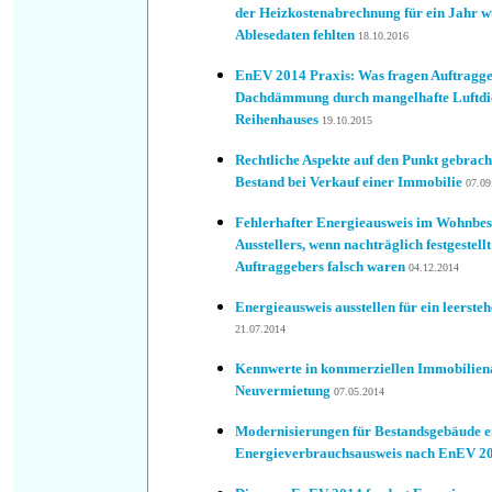
der Heizkostenabrechnung für ein Jahr w
Ablesedaten fehlten
18.10.2016
EnEV 2014 Praxis: Was fragen Auftragge
Dachdämmung durch mangelhafte Luftdich
Reihenhauses
19.10.2015
Rechtliche Aspekte auf den Punkt gebrach
Bestand bei Verkauf einer Immobilie
07.09
Fehlerhafter Energieausweis im Wohnbest
Ausstellers, wenn nachträglich festgestell
Auftraggebers falsch waren
04.12.2014
Energieausweis ausstellen für ein leers
21
.07.2014
Kennwerte in kommerziellen Immobiliena
Neuvermietung
07.05.2014
Modernisierungen für Bestandsgebäude 
Energieverbrauchsausweis nach EnEV 2