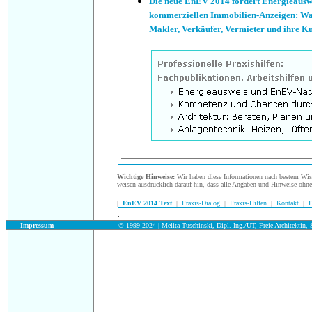
Die neue EnEV 2014 fordert Energieausw
kommerziellen Immobilien-Anzeigen: Was
Makler, Verkäufer, Vermieter und ihre K
Wichtige Hinweise:
Wir haben diese Informationen nach bestem Wisse
weisen ausdrücklich darauf hin, dass alle Angaben und Hinweise ohn
|
EnEV 2014 Text
|
Praxis-Dialog
|
Praxis-Hilfen
|
Kontakt
|
D
.
.
Impressum
© 1999-2024 | Melita Tuschinski, Dipl.-Ing./UT, Freie Architektin, S