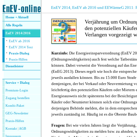
.
EnEV 2014, EnEV ab 2016 und EEWärmeG 2011: Fra
Home + Aktuell
Verjährung um Ordnung
Alle
Regeln
den potenziellen Käufe
EnEV 2014/2016
Verlangen vorgezeigt w
·
EnEV ab 2016
·
.
EnEV 2014 Text
·
Kurzinfo:
Die Energieeinsparverordnung (EnEV 201
Praxis-Dialog
·
(Ordnungswidrigkeiten) auch fest welche Tatbestä
Praxis-Hilfen
können. Dabei verweist die Verordnung auf das Ene
Dienstleister
(EnEG 2013). Dieses regelt wie hoch die entsprec
.
jeweils ausfallen können. Bis zu 15.000 Euro Strafe
Service + Dialog
demjenigen, der bei Verkauf oder Neuvermietung vo
leichtfertig den potenziellen Käufern oder Mietern 
Premium-Login
Energieausweis nicht spätestens bei der Besichtigun
Zugang bestellen
Käufer oder Neumieter können solch eine Ordnungs
Kombi-Paket
derjenigen Behörde melden, die in dem entsprech
GEG-Newsletter
jeweils zuständig ist. Häufig ist es die Oberste Bau
Praxis-Hilfen
Fragen:
Bei wie vielen Jahren liegt die Verjährung
Kontakt
|
AGB
Ordnungswidrigkeiten zu melden bzw. zu ahnden, w
Impressum