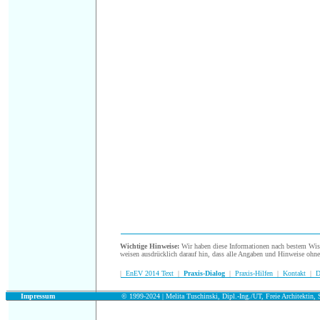
.
Wichtige Hinweise:
Wir haben diese Informationen nach bestem Wisse
weisen ausdrücklich darauf hin, dass alle Angaben und Hinweise ohn
|
EnEV 2014 Text
|
Praxis-Dialog
|
Praxis-Hilfen
|
Kontakt
|
D
.
Impressum
© 1999-2024 | Melita Tuschinski, Dipl.-Ing./UT, Freie Architektin, S