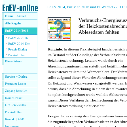
.
EnEV 2014, EnEV ab 2016 und EEWärmeG 2011: Fra
Home + Aktuell
Verbrauchs-Energieausw
Alle
Regeln
der Heizkostenabrechnu
EnEV 2014/2016
Ablesedaten fehlten
·
EnEV ab 2016
·
.
EnEV 2014 Text
·
Kurzinfo:
In diesem Praxisbeispiel handelt es sich
Praxis-Dialog
·
im Bestand auf der Grundlage der Verbrauchsdaten 
Praxis-Hilfen
Heizkostenabrechnung. Letztere wurde durch ein
Dienstleister
Abrechnungsunternehmen erstellt und betrifft mehr
.
Heizkostenverteilern und Wärmezählern. Der Verbr
Service + Dialog
sollte aufgrund dieser Werte des Abrechnungsunte
für Heizung und Warmwasser - ausgestellt werden. Es
Premium-Login
heraus, dass die Abrechnung in einem der relevante
Zugang bestellen
komplett hochgerechnet wurde weil die Ablesewert
Kombi-Paket
waren. Dieses Verfahren der Hochrechnung der Verb
GEG-Newsletter
Heizkostenverordnung nicht erwähnt.
Praxis-Hilfen
Fragen:
Ist es zulässig den Energieverbrauchsauswe
Kontakt
|
AGB
die zugrundeliegenden Verbrauchsdaten in der Ab
Impressum