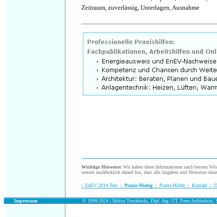
Zeitraum, zuverlässig, Unterlagen, Ausnahme
.
Wichtige Hinweise:
Wir haben diese Informationen nach bestem Wisse
weisen ausdrücklich darauf hin, dass alle Angaben und Hinweise ohn
|
EnEV 2014 Text
|
Praxis-Dialog
|
Praxis-Hilfen
|
Kontakt
|
D
.
Impressum
© 1999-2024 | Melita Tuschinski, Dipl.-Ing./UT, Freie Architektin, S