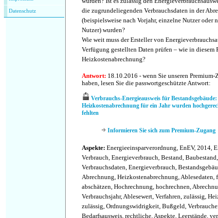
wurden? Ist es zulässig den Energieverbrauchsauswe
die zugrundeliegenden Verbrauchsdaten in der Abr
Datenschutz
(beispielsweise nach Vorjahr, einzelne Nutzer oder 
Nutzer) wurden?
Wie weit muss der Ersteller von Energieverbrauchsa
Verfügung gestellten Daten prüfen – wie in diesem P
Heizkostenabrechnung?
Antwort:
18.10.2016 - wenn Sie unseren Premium-
haben, lesen Sie die passwortgeschützte Antwort:
Verbrauchs-Energieausweis für Bestandsgebäude: 
Heizkostenabrechnung für ein Jahr wurden hochgerech
fehlten
Informieren Sie sich zum Premium-Zugang
Aspekte:
Energieeinsparverordnung, EnEV, 2014, E
Verbrauch, Energieverbrauch, Bestand, Baubestand
Verbrauchsdaten, Energieverbrauch, Bestandsgebäu
Abrechnung, Heizkostenabrechnung, Ablesedaten, f
abschätzen, Hochrechnung, hochrechnen, Abrechn
Verbrauchsjahr, Ablesewert, Verfahren, zulässig, H
zulässig, Ordnungswidrigkeit, Bußgeld, Verbraucher
Bedarfsausweis, rechtliche, Aspekte, Leerstände, v