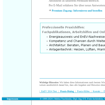
Abonnent in unserem Premium-Bereich.
Per E-Mail erfahren Sie über neue Antworten
Premium-Zugang: Informieren und bestellen
.
Wichtige Hinweise:
Wir haben diese Informationen nach bestem Wisse
weisen ausdrücklich darauf hin, dass alle Angaben und Hinweise ohn
|
EnEV 2014 Text
|
Praxis-Dialog
|
Praxis-Hilfen
|
Kontakt
|
D
.
Impressum
© 1999-2024 | Melita Tuschinski, Dipl.-Ing./UT, Freie Architektin, S