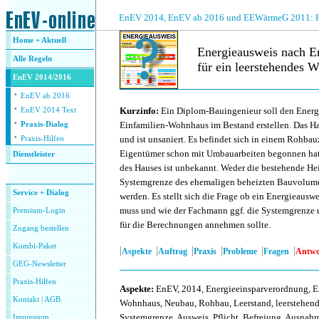
.
EnEV 2014, EnEV ab 2016 und EEWärmeG 2011: Fra
Home + Aktuell
Energieausweis nach E
Alle
Regeln
für ein leerstehendes 
EnEV 2014/2016
·
.
EnEV ab 2016
·
Kurzinfo:
Ein Diplom-Bauingenieur soll den Energi
EnEV 2014 Text
·
Einfamilien-Wohnhaus im Bestand erstellen. Das Hau
Praxis-Dialog
·
und ist unsaniert. Es befindet sich in einem Rohbauz
Praxis-Hilfen
Eigentümer schon mit Umbauarbeiten begonnen hat
Dienstleister
des Hauses ist unbekannt. Weder die bestehende He
.
Systemgrenze des ehemaligen beheizten Bauvolume
Service + Dialog
werden. Es stellt sich die Frage ob ein Energieauswe
muss und wie der Fachmann ggf. die Systemgrenze 
Premium-Login
für die Berechnungen annehmen sollte.
Zugang bestellen
Kombi-Paket
|
|
|
|
|
|
Aspekte
Auftrag
Praxis
Probleme
Fragen
Antwo
GEG-Newsletter
Praxis-Hilfen
Aspekte
:
EnEV, 2014, Energieeinsparverordnung, E
Kontakt
|
AGB
Wohnhaus, Neubau, Rohbau, Leerstand, leerstehend,
Systemgrenze, Ausweis, Pflicht, Befreiung, Ausnah
Impressum