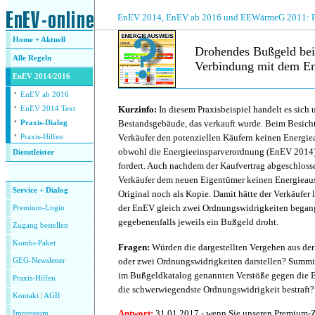
.
EnEV 2014, EnEV ab 2016 und EEWärmeG 2011: Fra
Home + Aktuell
Drohendes Bußgeld bei
Alle
Regeln
Verbindung mit dem En
EnEV 2014/2016
·
.
EnEV ab 2016
·
Kurzinfo:
In diesem Praxisbeispiel handelt es sich 
EnEV 2014 Text
·
Bestandsgebäude, das verkauft wurde. Beim Besicht
Praxis-Dialog
·
Verkäufer den potenziellen Käufern keinen Energie
Praxis-Hilfen
obwohl die Energieeinsparverordnung (EnEV 2014)
Dienstleister
fordert. Auch nachdem der Kaufvertrag abgeschlosse
.
Verkäufer dem neuen Eigentümer keinen Energieaus
Service + Dialog
Original noch als Kopie. Damit hätte der Verkäufer
der EnEV gleich zwei Ordnungswidrigkeiten begang
Premium-Login
gegebenenfalls jeweils ein Bußgeld droht.
Zugang bestellen
Kombi-Paket
Fragen:
Würden die dargestellten Vergehen aus der
oder zwei Ordnungswidrigkeiten darstellen? Summie
GEG-Newsletter
im Bußgeldkatalog genannten Verstöße gegen die E
Praxis-Hilfen
die schwerwiegendste Ordnungswidrigkeit bestraft?
Kontakt
|
AGB
Antwort:
31.01.2017 - wenn Sie unseren Premium-
Impressum