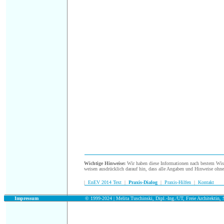
.
Wichtige Hinweise:
Wir haben diese Informationen nach bestem Wisse
weisen ausdrücklich darauf hin, dass alle Angaben und Hinweise ohn
|
EnEV 2014 Text
|
Praxis-Dialog
|
Praxis-Hilfen
|
Kontakt
.
Impressum
© 1999-2024 | Melita Tuschinski, Dipl.-Ing./UT, Freie Architektin, S