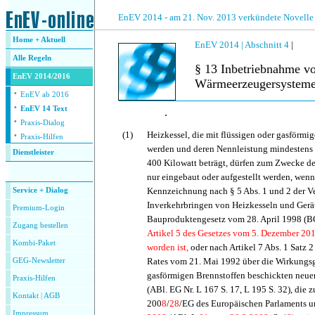
.
EnEV 2014 - am 21. Nov. 2013 verkündete Novelle
Home + Aktuell
EnEV 2014 |
Abschnitt 4
|
Alle
Regeln
§ 13 Inbetriebnahme vo
EnEV 2014/2016
Wärmeerzeugersystem
·
EnEV ab 2016
·
EnEV 14 Text
.
·
Praxis-Dialog
·
(1)
Heizkessel, die mit flüssigen oder gasförmi
Praxis-Hilfen
werden und deren Nennleistung mindestens 
Dienstleister
400 Kilowatt beträgt, dürfen zum Zwecke d
.
nur eingebaut oder aufgestellt werden, wenn
Kennzeichnung nach § 5 Abs. 1 und 2 der V
Service + Dialog
Inverkehrbringen von Heizkesseln und Ger
Premium-Login
Bauproduktengesetz vom 28. April 1998 (BG
Zugang bestellen
Artikel 5 des Gesetzes vom 5. Dezember 201
Kombi-Paket
worden ist,
oder nach Artikel 7 Abs. 1 Satz 
Rates vom 21. Mai 1992 über die Wirkungsg
GEG-Newsletter
gasförmigen Brennstoffen beschickten neu
Praxis-Hilfen
(ABl. EG Nr. L 167 S. 17, L 195 S. 32), die z
Kontakt
|
AGB
200
8
/
28
/EG des Europäischen Parlaments 
Impressum