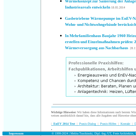
Wärmekonzept zur Sanierung der Anlagen
Industrieareals entwickeln
18.05.2014
Gasbetriebene Wärmepumpe im EnEV-Nac
Wohn- und Nichtwohngebäude berücksich
In Mehrfamilienhaus Baujahr 1960 Heizu
erstellen und Einzelmaßnahmen prüfen: 
Wärmeversorgung aus Nachbarhaus
28.1
Wichtige Hinweise:
Wir haben diese Informationen nach bestem Wisse
weisen ausdrücklich darauf hin, dass alle Angaben und Hinweise ohn
|
EnEV 2014 Text
|
Praxis-Dialog
|
Praxis-Hilfen
|
Kontakt
|
D
.
.
Impressum
© 1999-2024 | Melita Tuschinski, Dipl.-Ing./UT, Freie Architektin, S