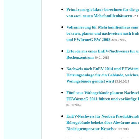
Primärenergiefaktor berechnen für die 
von zwei neuen Mehrfamilienhäusern
22.1
Vollsanierung für Mehrfamilienhaus sam
beraten, planen und nachweisen nach 
und EWärmeG BW 2008
30.03.2015
Erfordernis eines EnEV-Nachweises für un
Rechenzentrum
30.01.2015
Nachweis nach EnEV 2014 und EEWärmeG
Heizungsanlage für ein Gebäude, welches
Wohngebäude genutzt wird
13.10.2014
Fünf neue Wohngebäude planen: Nachwe
EEWärmeG 2011 führen und vorläufige E
04.10.2014
EnEV-Nachweis für Neubau Produktionsh
Bürogebäude beheizt über Abwärme aus d
Niedrigtemperatur-Kessels
01.09.2014