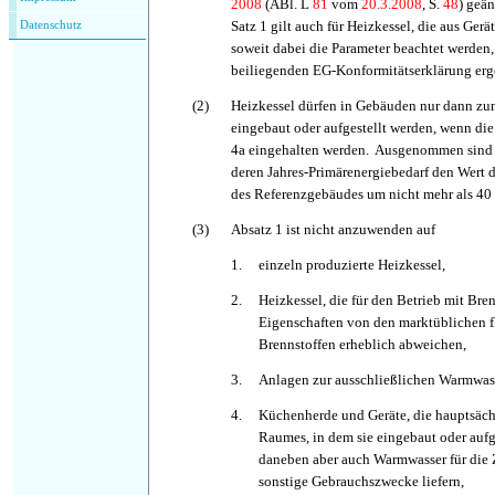
2008
(ABl. L
81
vom
20.3.2008
, S.
48
) geän
Satz 1 gilt auch für Heizkessel, die aus Ge
Datenschutz
soweit dabei die Parameter beachtet werden,
beiliegenden EG-Konformitätserklärung erg
(2)
Heizkessel dürfen in Gebäuden nur dann z
eingebaut oder aufgestellt werden, wenn di
4a eingehalten werden. Ausgenommen sind
deren Jahres-Primärenergiebedarf den Wert d
des Referenzgebäudes um nicht mehr als 40 
(3)
Absatz 1 ist nicht anzuwenden auf
1.
einzeln produzierte Heizkessel,
2.
Heizkessel, die für den Betrieb mit Bre
Eigenschaften von den marktüblichen f
Brennstoffen erheblich abweichen,
3.
Anlagen zur ausschließlichen Warmwas
4.
Küchenherde und Geräte, die hauptsäch
Raumes, in dem sie eingebaut oder aufge
daneben aber auch Warmwasser für die 
sonstige Gebrauchszwecke liefern,