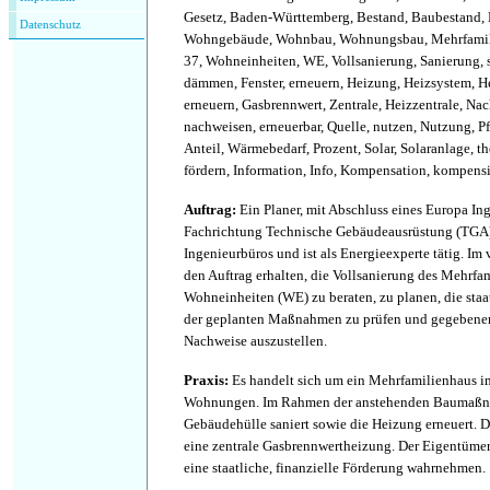
Gesetz, Baden-Württemberg, Bestand, Baubestand, 
Datenschutz
Wohngebäude, Wohnbau, Wohnungsbau, Mehrfamil
37, Wohneinheiten, WE, Vollsanierung, Sanierung, 
dämmen, Fenster, erneuern, Heizung, Heizsystem, H
erneuern, Gasbrennwert, Zentrale, Heizzentrale, Nac
nachweisen, erneuerbar, Quelle, nutzen, Nutzung, Pf
Anteil, Wärmebedarf, Prozent, Solar, Solaranlage, t
fördern, Information, Info, Kompensation, kompensie
Auftrag
:
Ein Planer, mit Abschluss eines Europa In
Fachrichtung Technische Gebäudeausrüstung (TGA) 
Ingenieurbüros und ist als Energieexperte tätig. Im 
den Auftrag erhalten, die Vollsanierung des Mehrfa
Wohneinheiten (WE) zu beraten, zu planen, die staa
der geplanten Maßnahmen zu prüfen und gegebenen
Nachweise auszustellen.
Praxis
:
Es handelt sich um ein Mehrfamilienhaus i
Wohnungen. Im Rahmen der anstehenden Baumaßn
Gebäudehülle saniert sowie die Heizung erneuert. 
eine zentrale Gasbrennwertheizung. Der Eigentüme
eine staatliche, finanzielle Förderung wahrnehmen.