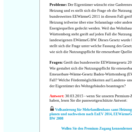
Probleme
:
Der Eigentümer wünscht eine Gasbrennwe
Heizung und es stellt sich die Frage ob die Nutzun
bundesweiten EEWärmeG 2011 in diesem Fall greift
Heizung teilweise über eine Solaranlage oder ander
Energiequellen gedeckt werden. Weil das Wohnhau
Württemberg steht greift auf jeden Fall die Nutzun
landeseigenen EWärmeG BW. Dieses Gesetz wurde kü
stellt sich die Frage unter welche Fassung des Gesetze
wie sich die Nutzungspflicht für erneuerbare Quellen
Fragen
:
Greift das bundesweite EEWärmegesetz 201
Wie gestaltet sich die Nutzungspflicht für erneuer
Erneuerbare-Wärme-Gesetz Baden-Württemberg (
Fall? Welche Fördermöglichkeiten auf Landens- u
der Eigentümer des Wohngebäudes beantragen?
Antwort
:
30.03.2015 - wenn Sie unseren Premium-
haben, lesen Sie die passwortgeschützte Antwort:
Vollsanierung für Mehrfamilienhaus samt Heizung
planen und nachweisen nach EnEV 2014, EEWärme
BW 2008
Wollen Sie den Premium-Zugang kennenlerne