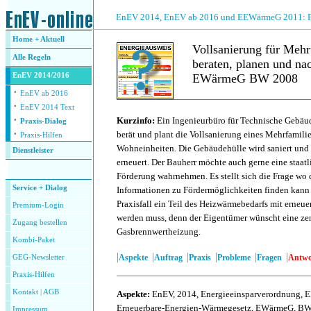
.
EnEV 2014, EnEV ab 2016 und EEWärmeG 2011: Fra
Home + Aktuell
Vollsanierung für Meh
Alle
Regeln
beraten, planen und 
EnEV 2014/2016
EWärmeG BW 2008
·
EnEV ab 2016
·
.
EnEV 2014 Text
·
Kurzinfo:
Ein Ingenieurbüro für Technische Gebä
Praxis-Dialog
·
berät und plant die Vollsanierung eines Mehrfamili
Praxis-Hilfen
Wohneinheiten. Die Gebäudehülle wird saniert und
Dienstleister
erneuert. Der Bauherr möchte auch gerne eine staatli
.
Förderung wahrnehmen. Es stellt sich die Frage wo d
Service + Dialog
Informationen zu Fördermöglichkeiten finden kann
Praxisfall ein Teil des Heizwärmebedarfs mit erneu
Premium-Login
werden muss, denn der Eigentümer wünscht eine zen
Zugang bestellen
Gasbrennwertheizung.
Kombi-Paket
|
|
|
|
|
|
Aspekte
Auftrag
Praxis
Probleme
Fragen
Antwo
GEG-Newsletter
Praxis-Hilfen
Kontakt
|
AGB
Aspekte
:
EnEV, 2014, Energieeinsparverordnung, 
Erneuerbare-Energien-Wärmegesetz, EWärmeG, BW
Impressum