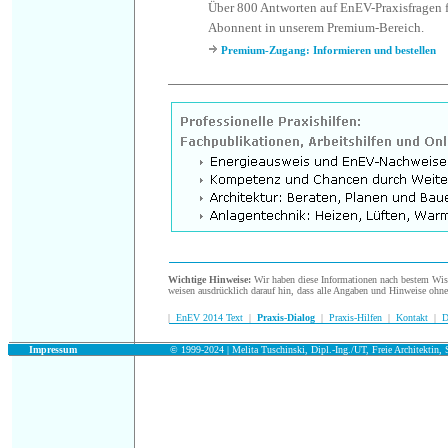
Über 800 Antworten auf EnEV-Praxisfragen f
Abonnent in unserem Premium-Bereich.
Premium-Zugang: Informieren und bestellen
.
Wichtige Hinweise:
Wir haben diese Informationen nach bestem Wisse
weisen ausdrücklich darauf hin, dass alle Angaben und Hinweise ohn
|
EnEV 2014 Text
|
Praxis-Dialog
|
Praxis-Hilfen
|
Kontakt
|
D
.
Impressum
© 1999-2024 | Melita Tuschinski, Dipl.-Ing./UT, Freie Architektin, S