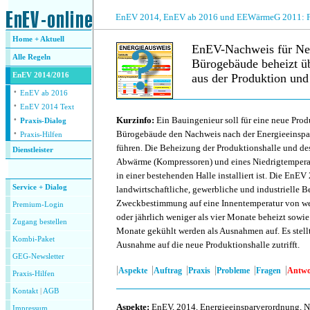
.
EnEV 2014, EnEV ab 2016 und EEWärmeG 2011: Fra
Home + Aktuell
EnEV-Nachweis für Neu
Alle
Regeln
Bürogebäude beheizt 
EnEV 2014/2016
aus der Produktion und
·
EnEV ab 2016
·
.
EnEV 2014 Text
·
Kurzinfo:
Ein Bauingenieur soll für eine neue Pro
Praxis-Dialog
·
Bürogebäude den Nachweis nach der Energieeinsp
Praxis-Hilfen
führen. Die Beheizung der Produktionshalle und de
Dienstleister
Abwärme (Kompressoren) und eines Niedrigtemperatu
.
in einer bestehenden Halle installiert ist. Die EnEV
Service + Dialog
landwirtschaftliche, gewerbliche und industrielle B
Zweckbestimmung auf eine Innentemperatur von wen
Premium-Login
oder jährlich weniger als vier Monate beheizt sowie
Zugang bestellen
Monate gekühlt werden als Ausnahmen auf. Es stellt 
Kombi-Paket
Ausnahme auf die neue Produktionshalle zutrifft.
GEG-Newsletter
|
|
|
|
|
|
Aspekte
Auftrag
Praxis
Probleme
Fragen
Antwo
Praxis-Hilfen
Kontakt
|
AGB
Aspekte
:
EnEV, 2014, Energieeinsparverordnung, Ne
Impressum