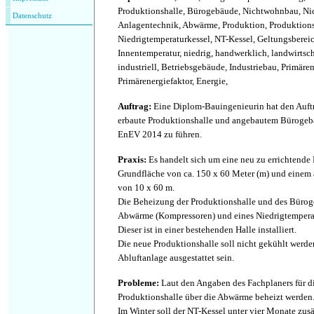
Produktionshalle, Bürogebäude, Nichtwohnbau, N
Datenschutz
Anlagentechnik, Abwärme, Produktion, Produktion
Niedrigtemperaturkessel, NT-Kessel, Geltungsbere
Innentemperatur, niedrig, handwerklich, landwirtsch
industriell, Betriebsgebäude, Industriebau, Primäre
Primärenergiefaktor, Energie,
Auftrag
:
Eine Diplom-Bauingenieurin hat den Auftra
erbaute Produktionshalle und angebautem Bürogeb
EnEV 2014 zu führen.
Praxis
:
Es handelt sich um eine neu zu errichtende 
Grundfläche von ca. 150 x 60 Meter (m) und eine
von 10 x 60 m.
Die Beheizung der Produktionshalle und des Büroge
Abwärme (Kompressoren) und eines Niedrigtemperat
Dieser ist in einer bestehenden Halle installiert.
Die neue Produktionshalle soll nicht gekühlt werde
Abluftanlage ausgestattet sein.
Probleme
:
Laut den Angaben des Fachplaners für di
Produktionshalle über die Abwärme beheizt werden
Im Winter soll der NT-Kessel unter vier Monate zusä