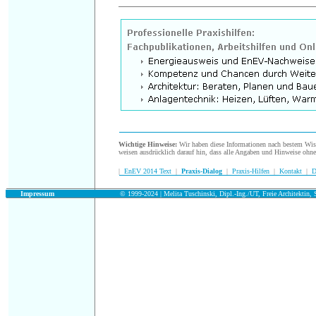
.
Wichtige Hinweise:
Wir haben diese Informationen nach bestem Wisse
weisen ausdrücklich darauf hin, dass alle Angaben und Hinweise ohn
|
EnEV 2014 Text
|
Praxis-Dialog
|
Praxis-Hilfen
|
Kontakt
|
D
.
Impressum
© 1999-2024 | Melita Tuschinski, Dipl.-Ing./UT, Freie Architektin, S