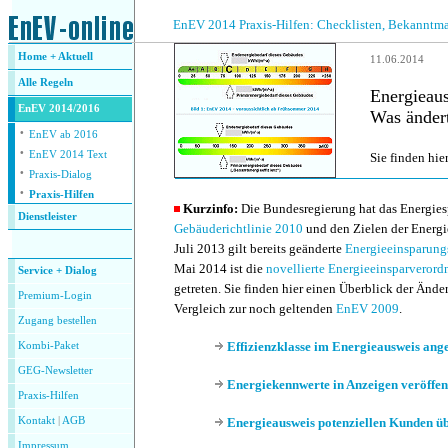
.
EnEV 2014 Praxis-Hilfen: Checklisten, Bekanntm
Home + Aktuell
11.06.2014
Alle
Regeln
Energieau
EnEV 2014/2016
Was änder
·
EnEV ab 2016
·
EnEV 2014 Text
Sie finden hie
·
Praxis-Dialog
·
Praxis-Hilfen
Kurzinfo:
Die Bundesregierung hat das Energies
Dienstleister
Gebäuderichtlinie 2010
und den Zielen der Energi
.
Juli 2013 gilt bereits geänderte
Energieeinsparung
Mai 2014 ist die
novellierte Energieeinsparveror
Service + Dialog
getreten. Sie finden hier einen Überblick der Änd
Premium-Login
Vergleich zur noch geltenden
EnEV 2009
.
Zugang bestellen
Effizienzklasse im Energieausweis ang
Kombi-Paket
GEG-Newsletter
Energiekennwerte in Anzeigen veröffen
Praxis-Hilfen
Kontakt
|
AGB
Energieausweis potenziellen Kunden ü
Impressum