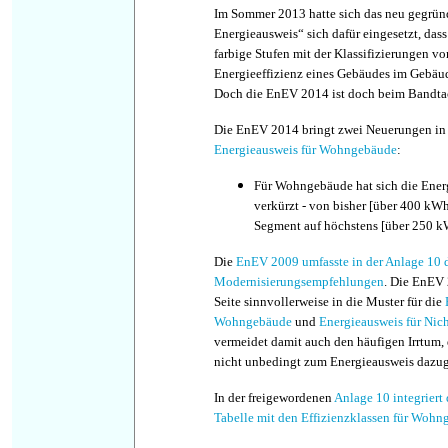
Im Sommer 2013 hatte sich das neu gegrün
Energieausweis“ sich dafür eingesetzt, das
farbige Stufen mit der Klassifizierungen vo
Energieeffizienz eines Gebäudes im Gebäud
Doch die EnEV 2014 ist doch beim Bandta
Die EnEV 2014 bringt zwei Neuerungen in
Energieausweis für Wohngebäude
:
Für Wohngebäude hat sich die Ener
verkürzt - von bisher [über 400 kWh
Segment auf höchstens [über 250 kW
Die
EnEV 2009 umfasste in der Anlage 10 d
Modernisierungsempfehlungen
. Die EnEV 
Seite sinnvollerweise in die Muster für die
Wohngebäude
und
Energieausweis für Ni
vermeidet damit auch den häufigen Irrtum,
nicht unbedingt zum Energieausweis dazu
In der freigewordenen
Anlage 10 integriert
Tabelle mit den Effizienzklassen für Woh