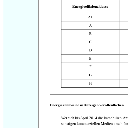
Energieeffizienzklasse
A+
A
B
C
D
E
F
G
H
Energiekennwerte in Anzeigen veröffentlichen
Wer sich bis April 2014 die Immobilien-An
sonstigen kommerziellen Medien ansah fan