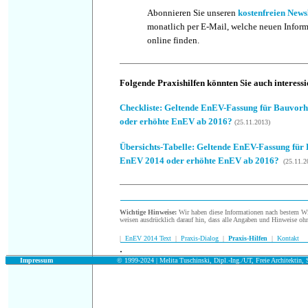
Abonnieren Sie unseren
kostenfreien News
monatlich per E-Mail, welche neuen Infor
online finden.
Folgende Praxishilfen könnten Sie auch interessi
Checkliste
: Geltende EnEV-Fassung für Bauvor
oder erhöhte EnEV ab 2016?
(25.11.2013)
Übersichts-Tabelle: Geltende EnEV-Fassung fü
EnEV 2014 oder erhöhte EnEV ab 2016?
(25.11.2
Wichtige Hinweise:
Wir haben diese Informationen nach bestem Wis
weisen ausdrücklich darauf hin, dass alle Angaben und Hinweise oh
|
EnEV 2014 Text
|
Praxis-Dialog
|
Praxis-Hilfen
|
Kontakt
.
.
Impressum
© 1999-2024 | Melita Tuschinski, Dipl.-Ing./UT, Freie Architektin, S