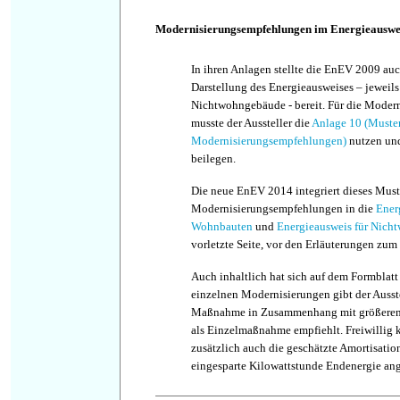
Modernisierungsempfehlungen im Energieauswei
In ihren Anlagen stellte die EnEV 2009 auc
Darstellung des Energieausweises – jeweil
Nichtwohngebäude - bereit. Für die Mode
musste der Aussteller die
Anlage 10 (Muste
Modernisierungsempfehlungen)
nutzen und
beilegen.
Die neue EnEV 2014 integriert dieses Muste
Modernisierungsempfehlungen in die
Ener
Wohnbauten
und
Energieausweis für Nich
vorletzte Seite, vor den Erläuterungen zum
Auch inhaltlich hat sich auf dem Formblatt
einzelnen Modernisierungen gibt der Ausste
Maßnahme in Zusammenhang mit größeren
als Einzelmaßnahme empfiehlt. Freiwillig k
zusätzlich auch die geschätzte Amortisatio
eingesparte Kilowattstunde Endenergie an