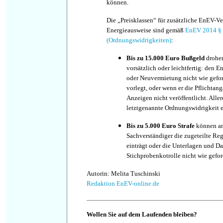
können.
Die „Preisklassen“ für zusätzliche EnEV-V
Energieausweise sind gemäß
EnEV 2014 §
(Ordnungswidrigkeiten)
:
Bis zu 15.000 Euro Bußgeld
drohen
vorsätzlich oder leichtfertig: den 
oder Neuvermietung nicht wie gefor
vorlegt, oder wenn er die Pflichta
Anzeigen nicht veröffentlicht. Aller
letztgenannte Ordnungswidrigkeit e
Bis zu 5.000 Euro Strafe
können an
Sachverständiger die zugeteilte Re
einträgt oder die Unterlagen und Da
Stichprobenkotrolle nicht wie geford
Autorin: Melita Tuschinski
Redaktion EnEV-online.de
Wollen Sie auf dem Laufenden bleiben?