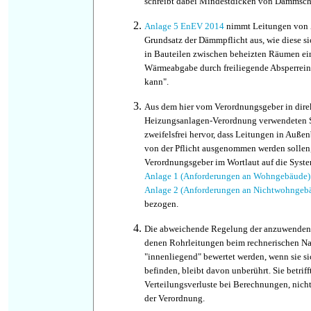
schreibt dabei Mindestdicken von Dämmschi
Anlage 5 EnEV 2014
nimmt Leitungen von 
Grundsatz der Dämmpflicht aus, wie diese s
in Bauteilen zwischen beheizten Räumen ein
Wärmeabgabe durch freiliegende Absperrein
kann".
Aus dem hier vom Verordnungsgeber in direk
Heizungsanlagen-Verordnung verwendeten 
zweifelsfrei hervor, dass Leitungen in Außen
von der Pflicht ausgenommen werden sollen,
Verordnungsgeber im Wortlaut auf die Syste
Anlage 1 (Anforderungen an Wohngebäude) 
Anlage 2 (Anforderungen an Nichtwohnge
bezogen.
Die abweichende Regelung der anzuwendend
denen Rohrleitungen beim rechnerischen Na
"innenliegend" bewertet werden, wenn sie s
befinden, bleibt davon unberührt. Sie betrif
Verteilungsverluste bei Berechnungen, nich
der Verordnung.