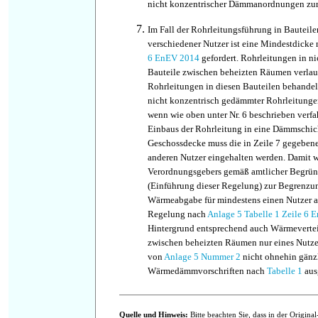
nicht konzentrischer Dämmanordnungen zur 
Im Fall der Rohrleitungsführung in Bautei
verschiedener Nutzer ist eine Mindestdicke
6 EnEV 2014
gefordert. Rohrleitungen in ni
Bauteile zwischen beheizten Räumen verlau
Rohrleitungen in diesen Bauteilen behande
nicht konzentrisch gedämmter Rohrleitungen
wenn wie oben unter Nr. 6 beschrieben verfah
Einbaus der Rohrleitung in eine Dämmschic
Geschossdecke muss die in Zeile 7 gegeb
anderen Nutzer eingehalten werden. Damit 
Verordnungsgebers gemäß amtlicher Begrü
(Einführung dieser Regelung) zur Begrenzun
Wärmeabgabe für mindestens einen Nutzer a
Regelung nach
Anlage 5 Tabelle 1 Zeile 6
Hintergrund entsprechend auch Wärmevertei
zwischen beheizten Räumen nur eines Nutzer
von
Anlage 5 Nummer 2
nicht ohnehin gänz
Wärmedämmvorschriften nach
Tabelle 1
aus
Quelle und Hinweis:
Bitte beachten Sie, dass in der Origin