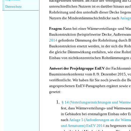
nachgewiesen werden. Im Falle der Verlegung auf 
unterschiedlichen Nutzern ist es darüber hinaus au
Datenschutz
Rohrleitung und den unterhalb dieser Decke liege
Nutzers die Mindestdämmschichtdicke nach
Anlag
Fragen:
Kann bei einer Wärmeverteilungs- und War
Baukonstruktion (beispielsweise Decke, Außenwan
2014
geforderte Dämmung der Rohrleitung durch B
Baukonstruktion ersetzt werden, in der sich die Roh
die gleiche Dämmwirkung entfalten, wie eine Rohr
Einbau von nichtkonzentrischen Rohrdämmungen 
Antwort der Projektgruppe EnEV
der Fachkommis
Bauministerkonferenz vom 8./9. Dezember 2015, v
veröffentlicht. Wir haben für Sie noch jeweils die 
angesprochenen EnEV-Paragraphen ergänzt sowie e
gesetzt:
§ 14 (Verteilungseinrichtungen und Warmwa
fest, dass Wärmeverteilungs- und Warmwass
in Gebäuden bei erstmaligem Einbau oder E
nach
Anlage 5 (Anforderungen an die Wär
und Armaturen)
EnEV 2014
zu begrenzen si