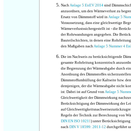
Nach
Anlage 5 EnEV 2014
sind Dämmschich
anzuordnen, um den Wärmeverlust zu begre
Ersatz von Dämmstoff wird in
Anlage 5 Num
Voraussetzung, dass eine gleichwertige Beg
Wärmeverlustssichergestellt ist - die Berü
der Rohrwandungen angegeben. Die Berücks
Bauteilschichten, in denen eine Rohrleitung 
den Maßgaben nach
Anlage 5 Nummer 4 E
Die im Nachweis zu berücksichtigende Dämm
gesamte Rohrleitung konzentrisch anzuordnen
die Begrenzung der Wärmeabgabe durch eine
Anordnung des Dämmstoffes sicherzustellen,
Dämmstoffumhüllung der Kaltseite bzw. dem
demjenigen, der die Wärmeabgabe nicht kon
ist. Dabei ist auf Grund von
Anlage 5 Numm
Gleichwertigkeit der Dämmwirkung nachzuw
Berücksichtigung der Dämmwirkung der Leit
auf Gleichwertigkeitsnachweisezurückzugrei
Regeln der Technik zur Berechnung von Wä
DIN EN ISO 10211
) unter Berücksichtigun
nach
DIN V 18599: 2011-12
durchgeführt u