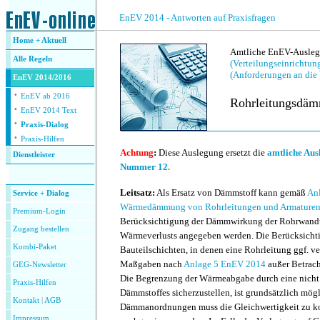
.
EnEV 2014 - Antworten auf Praxisfragen
Home + Aktuell
Amtliche EnEV-Auslegu
Alle
Regeln
(Verteilungseinrichtu
(Anforderungen an di
EnEV 2014/2016
·
EnEV ab 2016
Rohrleitungsdäm
·
EnEV 2014 Text
·
Praxis-Dialog
·
Praxis-Hilfen
Achtung
:
Diese Auslegung ersetzt die
amtliche Ausl
Dienstleister
Nummer 12.
.
Leitsatz:
Als Ersatz von Dämmstoff kann gemäß
Anl
Service + Dialog
Wärmedämmung von Rohrleitungen und Armaturen
Premium-Login
Berücksichtigung der Dämmwirkung der Rohrwand
Zugang bestellen
Wärmeverlusts angegeben werden. Die Berücksicht
Kombi-Paket
Bauteilschichten, in denen eine Rohrleitung ggf. ve
Maßgaben nach
Anlage 5 EnEV 2014
außer Betrach
GEG-Newsletter
Die Begrenzung der Wärmeabgabe durch eine nicht
Praxis-Hilfen
Dämmstoffes sicherzustellen, ist grundsätzlich mögl
Kontakt
|
AGB
Dämmanordnungen muss die Gleichwertigkeit zu k
Impressum