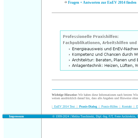
Fragen + Antworten zur EnEV 2014 finden
.
Wichtige Hinweise:
Wir haben diese Informationen nach bestem Wisse
weisen ausdrücklich darauf hin, dass alle Angaben und Hinweise ohn
|
EnEV 2014 Text
|
Praxis-Dialog
|
Praxis-Hilfen
|
Kontakt
|
D
.
Impressum
© 1999-2024 | Melita Tuschinski, Dipl.-Ing./UT, Freie Architektin, S