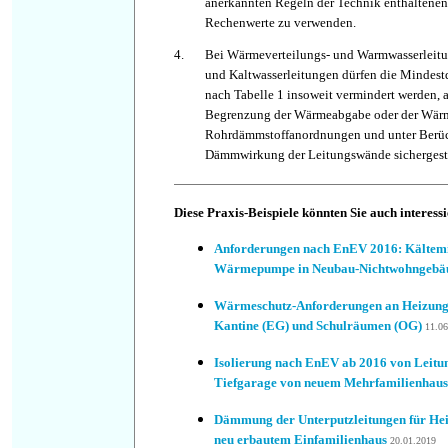
anerkannten Regeln der Technik enthaltene
Rechenwerte zu verwenden.
4.
Bei Wärmeverteilungs- und Warmwasserleitu
und Kaltwasserleitungen dürfen die Mindes
nach Tabelle 1 insoweit vermindert werden, a
Begrenzung der Wärmeabgabe oder der Wär
Rohrdämmstoffanordnungen und unter Berüc
Dämmwirkung der Leitungswände sichergestel
Diese Praxis-Beispiele könnten Sie auch interess
Anforderungen nach EnEV 2016: Kältemitt
Wärmepumpe in Neubau-Nichtwohngeb
Wärmeschutz-Anforderungen an Heizungs
Kantine (EG) und Schulräumen (OG)
11.06
Isolierung nach EnEV ab 2016 von Leitun
Tiefgarage von neuem Mehrfamilienhaus
Dämmung der Unterputzleitungen für He
neu erbautem Einfamilienhaus
20.01.2019