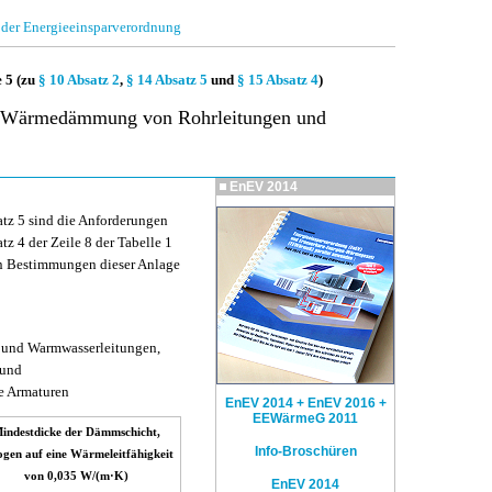
 der Energieeinsparverordnung
 5 (zu
§ 10 Absatz 2
,
§ 14 Absatz 5
und
§ 15 Absatz 4
)
e Wärmedämmung von Rohrleitungen und
EnEV 2014
.
atz 5 sind die Anforderungen
tz 4 der Zeile 8 der Tabelle 1
ren Bestimmungen dieser Anlage
und Warmwasserleitungen,
 und
e Armaturen
EnEV 2014 + EnEV 2016 +
EEWärmeG 2011
indestdicke der Dämmschicht,
Info-Broschüren
ogen auf eine Wärmeleitfähigkeit
von 0,035 W/(m·K)
EnEV 2014