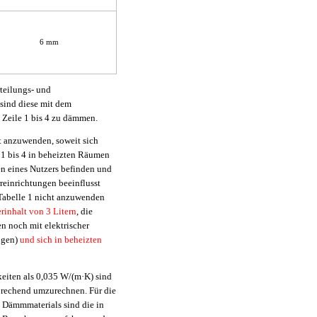
6 mm
eilungs- und
sind diese mit dem
 Zeile 1 bis 4 zu dämmen.
ht anzuwenden, soweit sich
1 bis 4 in beheizten Räumen
n eines Nutzers befinden und
reinrichtungen beeinflusst
 Tabelle 1 nicht anzuwenden
rinhalt von 3 Litern
, die
n noch mit elektrischer
ungen)
und sich in beheizten
eiten als 0,035 W/(m·K) sind
rechend umzurechnen. Für die
 Dämmmaterials sind die in