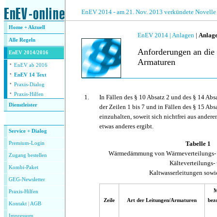
.
EnEV 2014 - am 21. Nov. 2013 verkündete Novelle
Home + Aktuell
EnEV 2014 |
Anlagen
|
Anlage
Alle
Regeln
Anforderungen an di
EnEV 2014/2016
Armaturen
·
EnEV ab 2016
·
EnEV 14 Text
·
Praxis-Dialog
·
Praxis-Hilfen
1.
In Fällen des § 10 Absatz 2 und des § 14 Abs
Dienstleister
der Zeilen 1 bis 7 und in Fällen des § 15 Absa
.
einzuhalten, soweit sich nichtfrei aus ande
etwas anderes ergibt.
Service + Dialog
Tabelle 1
Premium-Login
Wärmedämmung von Wärmeverteilungs- 
Zugang bestellen
Kälteverteilungs-
Kombi-Paket
Kaltwasserleitungen sowi
GEG-Newsletter
M
Praxis-Hilfen
Zeile
Art der Leitungen/Armaturen
bez
Kontakt
|
AGB
Impressum