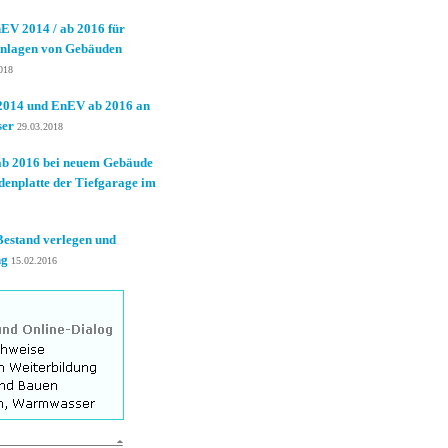
V 2014 / ab 2016 für
nlagen von Gebäuden
018
2014 und EnEV ab 2016 an
ser
29.03.2018
ab 2016 bei neuem Gebäude
denplatte der Tiefgarage im
Bestand verlegen und
ng
15.02.2016