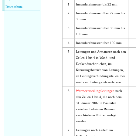
1
Innendurchmesser bis 22 mm
Datenschutz
2
Innendurchmesser über 22 mm bis
35 mm
3
Innendurchmesser über 35 mm bis
100 mm
4
Innendurchmesser über 100 mm
5
Leitungen und Armaturen nach den
Zeilen 1 bis 4 in Wand- und
Deckendurchbrüchen, im
Kreuzungsbereich von Leitungen,
an Leitungsverbindungsstellen, bei
zentralen Leitungsnetzverteilern
6
Wärmeverteilungsleitungen
nach
den Zeilen 1 bis 4, die nach dem
31. Januar 2002 in Bauteilen
zwischen beheizten Räumen
verschiedener Nutzer verlegt
werden
7
Leitungen nach Zeile 6 im