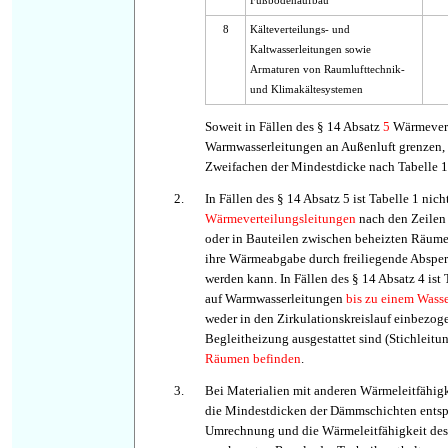
Fußbodenaufbau
8
Kälteverteilungs- und
Kaltwasserleitungen sowie
Armaturen von Raumlufttechnik-
und Klimakältesystemen
Soweit in Fällen des § 14 Absatz
5
Wärmevert
Warmwasserleitungen an Außenluft grenzen, 
Zweifachen der Mindestdicke nach Tabelle 1
2.
In Fällen des § 14 Absatz 5 ist Tabelle 1 nic
Wärmeverteilungsleitungen
nach den Zeilen 
oder in Bauteilen zwischen beheizten Räume
ihre Wärmeabgabe durch freiliegende Absper
werden kann. In Fällen des § 14 Absatz 4 ist
auf Warmwasserleitungen
bis zu einem Wasse
weder in den Zirkulationskreislauf einbezoge
Begleitheizung ausgestattet sind (Stichleit
Räumen befinden
.
3.
Bei Materialien mit anderen Wärmeleitfähigk
die Mindestdicken der Dämmschichten entsp
Umrechnung und die Wärmeleitfähigkeit des