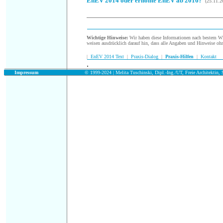
EnEV 2014 oder erhöhte EnEV ab 2016?
(25.11.2
Wichtige Hinweise:
Wir haben diese Informationen nach bestem Wis
weisen ausdrücklich darauf hin, dass alle Angaben und Hinweise oh
|
EnEV 2014 Text
|
Praxis-Dialog
|
Praxis-Hilfen
|
Kontakt
.
.
Impressum
© 1999-2024 | Melita Tuschinski, Dipl.-Ing./UT, Freie Architektin, S