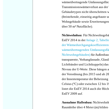
wärmeübertragende Umfassungsflä
Transmissionswärmeverlust aus der 
Gebäudetypen nicht überschritten 
(freistehende, einseitig angebaute 
Wohngebäude sowie Erweiterungen
über 50 m³ Nutzfläche).
Nichtwohnbau
: Für Nichtwohngebäu
EnEV 2014 in der
Anlage 2, Tabell
der Wärmedurchgangskoeffizienten
wärmeübertragenden Umfassungsfl
Nichtwohngebäuden)
für Außenbaut
transparente, Vorhangfassade, Glasd
Lichtbänder und Lichtkuppeln) das
Niveau der U-Werte. Diese hängen 
der Verordnung (bis 2015 und ab 2
der Innentemperatur der Beheizung
Celsius (°C) oder zwischen 12 bis 1
listet die EnEV 2014 auch die Höch
EnEV 2009 auf.
Ausnahme Hallenbau:
Nichtwohnba
Raumhöhe über 4 Meter (m) bilden