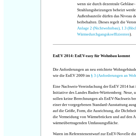
wenn sie durch dezentrale Gebläse-
Strahlungsheizungen beheizt werden
Außenbauteile dürfen das Niveau 
beibehalten. Dieses regelt die Vero
Anlage 2 (Nichtwohnbau), 1.3 (Höc
Wärmedurchgangskoeffizienten
).
EnEV 2014: EnEV-easy für Wohnbau kommt
Die Anforderungen an neu errichtete Wohngebäud
wie die EnEV 2009 im
§ 3 (Anforderungen an Wo
Eine Nachweis-Vereinfachung der EnEV 2014 hat i
Initiative des Landes Baden-Württemberg: Neue,
sollen keine Berechnungen als EnEV-Nachweis be
einer der vorgegebenen Standard-Ausstattung ausge
auf die Größe, Form, die Ausrichtung, die Dichthe
die Vermeidung von Wärmebrücken und auf den A
wärmeübertragenden Umfassungsfläche.
Waren im Referentenentwurf zur EnEV-Novelle die