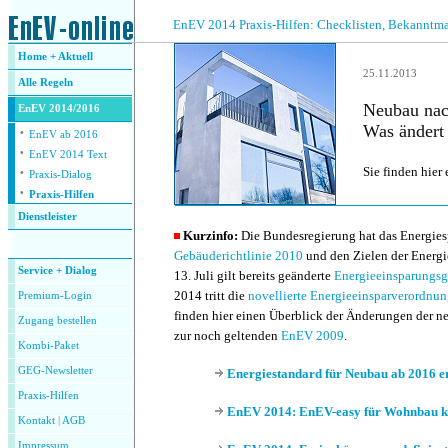
.
EnEV 2014 Praxis-Hilfen: Checklisten, Bekanntm
Home + Aktuell
25.11.2013
Alle
Regeln
Neubau na
EnEV 2014/2016
Was ändert 
·
EnEV ab 2016
·
EnEV 2014 Text
·
Sie finden hier
Praxis-Dialog
·
Praxis-Hilfen
Dienstleister
Kurzinfo:
Die Bundesregierung hat das Energies
.
Gebäuderichtlinie 2010
und den Zielen der Energi
Service + Dialog
13. Juli gilt bereits geänderte
Energieeinsparungsg
2014 tritt die
novellierte Energieeinsparverordnu
Premium-Login
finden hier einen Überblick der Änderungen der 
Zugang bestellen
zur noch geltenden
EnEV 2009
.
Kombi-Paket
GEG-Newsletter
Energiestandard für Neubau ab 2016 e
Praxis-Hilfen
EnEV 2014: EnEV-easy für Wohnbau 
Kontakt
|
AGB
Impressum