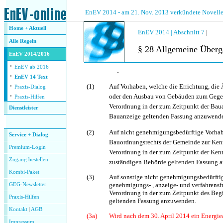
.
EnEV 2014 - am 21. Nov. 2013 verkündete Novelle
Home + Aktuell
EnEV 2014 |
Abschnitt 7
|
Alle
Regeln
§ 28 Allgemeine Überg
EnEV 2014/2016
·
EnEV ab 2016
.
·
EnEV 14 Text
·
(1)
Auf Vorhaben, welche die Errichtung, die
Praxis-Dialog
·
oder den Ausbau von Gebäuden zum Gegens
Praxis-Hilfen
Verordnung in der zum Zeitpunkt der Baua
Dienstleister
Bauanzeige geltenden Fassung anzuwend
.
(2)
Auf nicht genehmigungsbedürftige Vorha
Service + Dialog
Bauordnungsrechts der Gemeinde zur Kennt
Premium-Login
Verordnung in der zum Zeitpunkt der Ken
Zugang bestellen
zuständigen Behörde geltenden Fassung 
Kombi-Paket
(3)
Auf sonstige nicht genehmigungsbedürfti
genehmigungs- , anzeige- und verfahrensfr
GEG-Newsletter
Verordnung in der zum Zeitpunkt des Beg
Praxis-Hilfen
geltenden Fassung anzuwenden.
Kontakt
|
AGB
(3a)
Wird nach dem 30. April 2014 ein Energi
Impressum