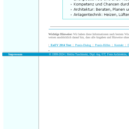
Wichtige Hinweise:
Wir haben diese Informationen nach bestem Wisse
weisen ausdrücklich darauf hin, dass alle Angaben und Hinweise ohn
|
EnEV 2014 Text
|
Praxis-Dialog
|
Praxis-Hilfen
|
Kontakt
|
D
.
.
Impressum
© 1999-2024 | Melita Tuschinski, Dipl.-Ing./UT, Freie Architektin, S