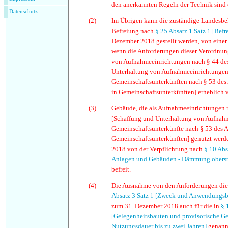
den anerkannten Regeln der Technik sind 
Datenschutz
(2)
Im Übrigen kann die zuständige Landesbe
Befreiung nach
§ 25 Absatz 1 Satz 1 [Befr
Dezember 2018 gestellt werden, von einer
wenn die Anforderungen dieser Verordnung
von Aufnahmeeinrichtungen nach § 44 des
Unterhaltung von Aufnahmeeinrichtungen
Gemeinschaftsunterkünften nach § 53 des
in Gemeinschaftsunterkünften] erheblich 
(3)
Gebäude, die als Aufnahmeeinrichtungen n
[Schaffung und Unterhaltung von Aufnahm
Gemeinschaftsunterkünfte nach § 53 des A
Gemeinschaftsunterkünften] genutzt werd
2018 von der Verpflichtung nach
§ 10 Abs
Anlagen und Gebäuden - Dämmung oberst
befreit.
(
4
)
Die Ausnahme von den Anforderungen die
Absatz 3 Satz 1 [Zweck und Anwendungsb
zum 31. Dezember 2018 auch für die in
§ 
[Gelegenheitsbauten und provisorische Ge
Nutzungsdauer bis zu zwei Jahren]
genannt