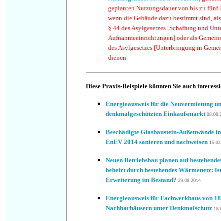
geplanten Nutzungsdauer von bis zu fünf
wenn die Gebäude dazu bestimmt sind, al
§ 44 des Asylgesetzes [Schaffung und Unt
Aufnahmeeinrichtungen] oder als Gemeins
des Asylgesetzes [Unterbringung in Gemei
dienen.
Diese Praxis-Beispiele könnten Sie auch interess
Energieausweis für die Neuvermietung und
denkmalgeschützten Einkaufsmarkt
08.08.
Beschädigte Glasbaustein-Außenwände i
EnEV 2014 sanieren und nachweisen
15.02
Neuen Betriebsbau planen auf bestehend
beheizt durch bestehendes Wärmenetz: Ist
Erweiterung im Bestand?
29.08.2014
Energieausweis für Fachwerkhaus von 1890
Nachbarhäusern unter Denkmalschutz
18.