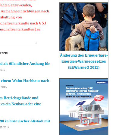
 Jahren anzuwenden,
s Aufnahmeeinrichtungen nach
erhaltung von
chaftsunterkünfte nach § 53
nschaftsunterkünften] zu
ieren:
Änderung des Erneuerbare-
Energien-Wärmegesetzes
 als öffentlicher Aushang für
(EEWärmeG 2011)
2015
n einem Wohn-Hochhaus nach
.2015
em Betriebsgelände und
 es ein Neubau oder eine
 in historischer Altstadt mit
05.2014