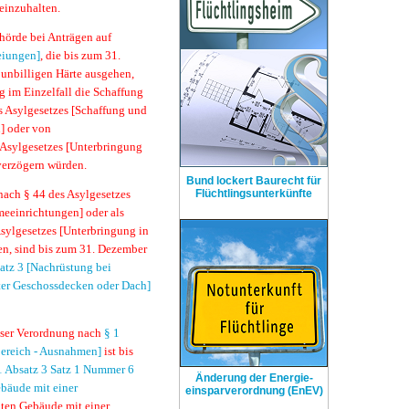
einzuhalten.
hörde bei Anträgen auf
eiungen]
, die bis zum 31.
 unbilligen Härte ausgehen,
 im Einzelfall die Schaffung
 Asylgesetzes [Schaffung und
] oder von
 Asylgesetzes [Unterbringung
verzögern würden.
Bund lockert Baurecht für
ach § 44 des Asylgesetzes
Flüchtlingsunterkünfte
eeinrichtungen] oder als
sylgesetzes [Unterbringung in
en, sind bis zum 31. Dezember
atz 3 [Nachrüstung bei
er Geschossdecken oder Dach]
ser Verordnung nach
§ 1
ereich - Ausnahmen]
ist bis
1 Absatz 3 Satz 1 Nummer 6
Änderung der Energie-
bäude mit einer
einsparverordnung (EnEV)
en Gebäude mit einer