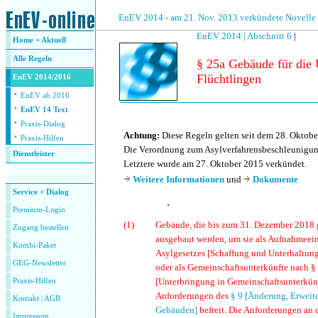
.
EnEV 2014 - am 21. Nov. 2013 verkündete Novelle
EnEV 2014 |
Abschnitt 6
|
Home + Aktuell
Alle
Regeln
§ 25a Gebäude für die
Flüchtlingen
EnEV 2014/2016
·
EnEV ab 2016
·
EnEV 14 Text
·
Praxis-Dialog
·
Achtung:
Diese Regeln gelten seit dem 28. Oktobe
Praxis-Hilfen
Die Verordnung zum Asylverfahrensbeschleunigungs
Dienstleister
Letztere wurde am 27. Oktober 2015 verkündet.
.
Weitere Informationen
und
Dokumente
Service + Dialog
.
Premium-Login
(1)
Gebäude, die bis zum 31. Dezember 2018 g
Zugang bestellen
ausgebaut werden, um sie als Aufnahmeei
Kombi-Paket
Asylgesetzes [Schaffung und Unterhaltun
GEG-Newsletter
oder als Gemeinschaftsunterkünfte nach §
[Unterbringung in Gemeinschaftsunterkünf
Praxis-Hilfen
Anforderungen des
§ 9 [Änderung, Erwei
Kontakt
|
AGB
Gebäuden]
befreit. Die Anforderungen a
Impressum