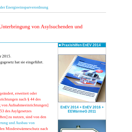
 der Energieeinsparverordnung
 Unterbringung von Asylsuchenden und
Praxishilfen
EnEV 2014
r 2015.
gesetz hat sie eingeführt.
eändert, erweitert oder
nrichtungen nach § 44 des
g von Aufnahmeeinrichtungen]
EnEV 2014 + EnEV 2016 +
 53 des Asylgesetzes
EEWärmeG 2011
ten] zu nutzen, sind von den
terung und Ausbau von
n den Mindestwärmeschutz nach