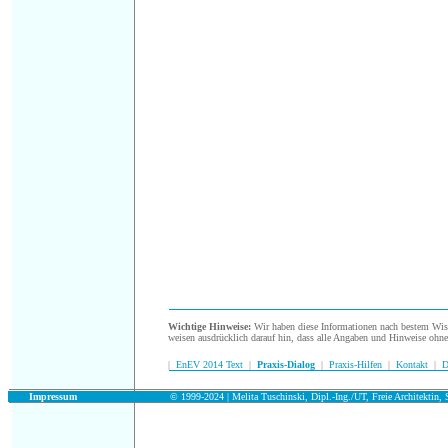
.
Wichtige Hinweise:
Wir haben diese Informationen nach bestem Wisse
weisen ausdrücklich darauf hin, dass alle Angaben und Hinweise ohn
|
EnEV 2014 Text
|
Praxis-Dialog
|
Praxis-Hilfen
|
Kontakt
|
D
.
Impressum
© 1999-2024 | Melita Tuschinski, Dipl.-Ing./UT, Freie Architektin, S