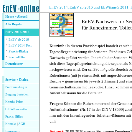
.
EnEV 2014, EnEV ab 2016 und EEWärmeG 2011: Fra
Home + Aktuell
EnEV-Nachweis für Sen
Alle
Regeln
für Ruhezimmer, Toile
EnEV 2014/2016
·
.
EnEV ab 2016
·
Kurzinfo:
In diesem Praxisbeispiel handelt es sich
EnEV 2014 Text
·
Tagespflegeeinrichtung für Senioren. Für diesen Ge
Praxis-Dialog
·
Nachweis geführt werden. Innerhalb der Senioren-
Praxis-Hilfen
sich diese Tagespflegeeinrichtung, die separat als
Dienstleister
nachgewiesen wird. Der ca. 380 m² große Bereich b
.
Ruheräumen (mit je einem Bett, mit angeschlossen
Service + Dialog
Dusche – gemeinsam für jeweils 2 Zimmer) und ein
Gemeinschaftsraum mit Teeküche. Hinzu kommen n
Premium-Login
Aufenthaltsraum für die Betreuer.
Zugang bestellen
Kombi-Paket
Fragen:
Können die Ruhezimmer und der Gemeinsch
Aufenthaltsräume" (Nr. 17 in der DIN V 18599) zon
GEG-Newsletter
man mit den innenliegenden Toiletten-Räumen mit
Praxis-Hilfen
um?
Kontakt
|
AGB
Antwort:
20.09.2020 - wenn Sie unseren Premium-
Impressum