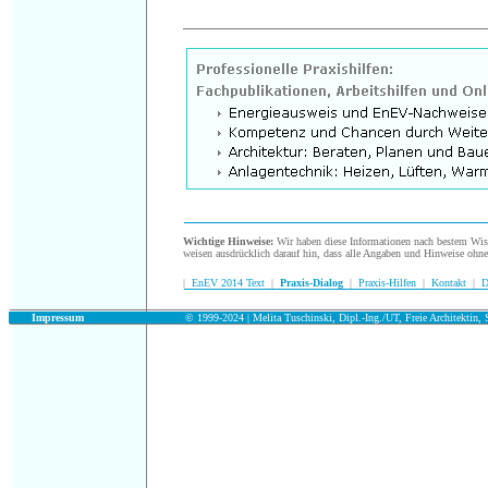
.
Wichtige Hinweise:
Wir haben diese Informationen nach bestem Wisse
weisen ausdrücklich darauf hin, dass alle Angaben und Hinweise ohn
|
EnEV 2014 Text
|
Praxis-Dialog
|
Praxis-Hilfen
|
Kontakt
|
D
.
Impressum
© 1999-2024 | Melita Tuschinski, Dipl.-Ing./UT, Freie Architektin, S