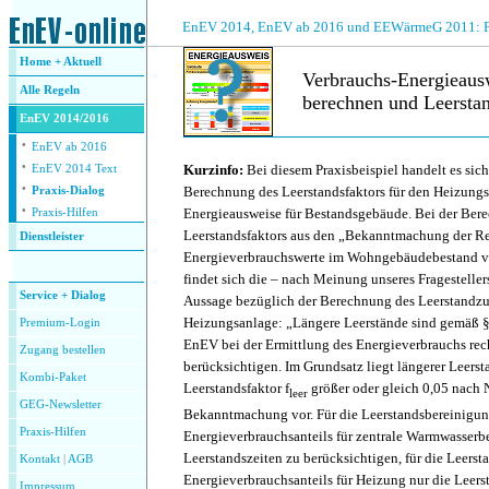
.
EnEV 2014, EnEV ab 2016 und EEWärmeG 2011: Fra
Home + Aktuell
Verbrauchs-Energieaus
Alle
Regeln
berechnen und Leerstan
EnEV 2014/2016
·
.
EnEV ab 2016
·
Kurzinfo:
Bei diesem Praxisbeispiel handelt es sic
EnEV 2014 Text
·
Berechnung des Leerstandsfaktors für den Heizungsa
Praxis-Dialog
·
Energieausweise für Bestandsgebäude. Bei der Ber
Praxis-Hilfen
Leerstandsfaktors aus den „Bekanntmachung der Re
Dienstleister
Energieverbrauchswerte im Wohngebäudebestand v
.
findet sich die – nach Meinung unseres Fragesteller
Service + Dialog
Aussage bezüglich der Berechnung des Leerstandzus
Heizungsanlage: „Längere Leerstände sind gemäß §
Premium-Login
EnEV bei der Ermittlung des Energieverbrauchs re
Zugang bestellen
berücksichtigen. Im Grundsatz liegt längerer Leers
Kombi-Paket
Leerstandsfaktor f
größer oder gleich 0,05 nach 
leer
GEG-Newsletter
Bekanntmachung vor. Für die Leerstandsbereinigun
Praxis-Hilfen
Energieverbrauchsanteils für zentrale Warmwasserbe
Leerstandszeiten zu berücksichtigen, für die Leers
Kontakt
|
AGB
Energieverbrauchsanteils für Heizung nur die Leer
Impressum