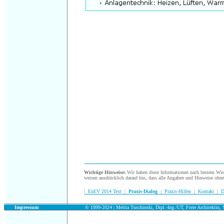
.
Wichtige Hinweise:
Wir haben diese Informationen nach bestem Wisse
weisen ausdrücklich darauf hin, dass alle Angaben und Hinweise ohn
|
EnEV 2014 Text
|
Praxis-Dialog
|
Praxis-Hilfen
|
Kontakt
|
D
.
Impressum
© 1999-2024 | Melita Tuschinski, Dipl.-Ing./UT, Freie Architektin, S