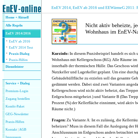
.
EnEV 2014, EnEV ab 2016 und EEWärmeG 2011: Fra
Home + Aktuell
Nicht aktiv beheizte,
Alle
Regeln
Wohnhaus im EnEV-Nac
EnEV 2014/2016
·
EnEV ab 2016
·
.
EnEV 2014 Text
·
Kurzinfo:
In diesem Praxisbeispiel handelt es sich
Praxis-Dialog
·
Wohnhaus mit Kellergeschoss (KG). Alle Räume im 
Praxis-Hilfen
innerhalb der thermischen Hülle. Das Geschoss wird 
Dienstleister
Nutzkeller und Lagerkeller geplant. Um eine dur
.
Gebäudehüllfläche zu erzielen soll das gesamte Ge
Service + Dialog
gedämmt werden. Dabei sind zwei Varianten angedac
Kellergeschoss wird nicht aktiv beheizt, das Trepp
Premium-Login
Erdgeschoss mitgeheizt.) und Variante B (Das Trepp
Zugang bestellen
Prozent (%) der Kellerfläche einnimmt, wird aktiv b
Kombi-Paket
Räume nicht.)
GEG-Newsletter
Fragen:
Zu Variante A: Ist es zulässig, die Kellerrä
Praxis-Hilfen
beheizen? Muss in diesem Fall die Auslegung der 
Kontakt
|
AGB
Anschlussraum im Erdgeschoss anders betrachtet we
Impressum