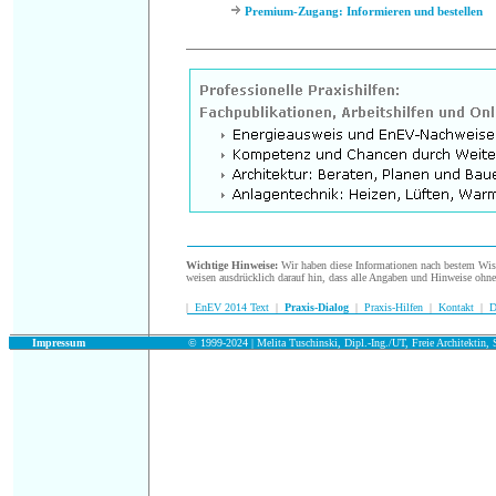
Premium-Zugang: Informieren und bestellen
.
Wichtige Hinweise:
Wir haben diese Informationen nach bestem Wisse
weisen ausdrücklich darauf hin, dass alle Angaben und Hinweise ohn
|
EnEV 2014 Text
|
Praxis-Dialog
|
Praxis-Hilfen
|
Kontakt
|
D
.
Impressum
© 1999-2024 | Melita Tuschinski, Dipl.-Ing./UT, Freie Architektin, S