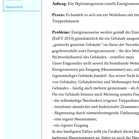
Auftrag
:
Ein Diplomingenieur erstellt Energieausw
Datenschutz
Praxis
:
Es handelt es sich um ein Wohnhaus mit m
Treppenhäusern.
Probleme
:
Energieausweise werden gemäß der Ene
(EnEV 2014) grundsätzlich für ein Gebäude ausgest
„gemischt genutzte Gebäude“ im Sinne der Verord
gegebenenfalls zwei Energieausweise – für den Wo
Nichtwohnbauteil des Gebäudes – erstellen muss.
Unser Fragesteller stellt soweit für bestehende Wo
Energieausweis pro Eingang (Hausnummer) aus, sofe
eigenständiges Gebäude handelt. Aus seiner Sicht
von Gebäuden, Gebäudeteilen und Wohnungen best
Gebäudes – häufig auch mehrere gemeinsam – als A
Für ein Gebäude können nach Meinung unseres Frag
- die selbständige Nutzbarkeit (eigenes Treppenhaus
- trennbarer räumlicher und funktionaler Zusamme
- Abgrenzung durch wärmeübertragende Umfassungs
- eine eigene Hausnummer,
- ein eigener Eingang.
In den häufigsten Fällen trifft ein Großteil dieser K
mehreren Hauseingängen zu, daher ist auch der Da