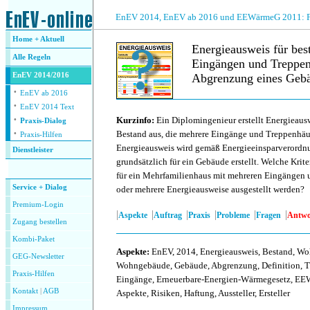
.
EnEV 2014, EnEV ab 2016 und EEWärmeG 2011: Fra
Home + Aktuell
Energieausweis für be
Alle
Regeln
Eingängen und Treppenh
EnEV 2014/2016
Abgrenzung eines Geb
·
EnEV ab 2016
·
.
EnEV 2014 Text
·
Kurzinfo:
Ein Diplomingenieur erstellt Energieau
Praxis-Dialog
·
Bestand aus, die mehrere Eingänge und Treppenhäu
Praxis-Hilfen
Energieausweis wird gemäß Energieeinsparverord
Dienstleister
grundsätzlich für ein Gebäude erstellt. Welche Krit
.
für ein Mehrfamilienhaus mit mehreren Eingängen 
Service + Dialog
oder mehrere Energieausweise ausgestellt werden?
Premium-Login
|
|
|
|
|
|
Aspekte
Auftrag
Praxis
Probleme
Fragen
Antwo
Zugang bestellen
Kombi-Paket
Aspekte
:
EnEV, 2014, Energieausweis, Bestand, Wo
GEG-Newsletter
Wohngebäude, Gebäude, Abgrenzung, Definition, T
Praxis-Hilfen
Eingänge, Erneuerbare-Energien-Wärmegesetz, EEW
Kontakt
|
AGB
Aspekte, Risiken, Haftung, Aussteller, Ersteller
Impressum