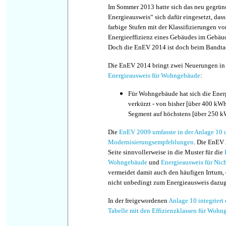
Im Sommer 2013 hatte sich das neu gegrün
Energieausweis“ sich dafür eingesetzt, das
farbige Stufen mit der Klassifizierungen vo
Energieeffizienz eines Gebäudes im Gebäud
Doch die EnEV 2014 ist doch beim Bandta
Die EnEV 2014 bringt zwei Neuerungen in
Energieausweis für Wohngebäude
:
Für Wohngebäude hat sich die Ener
verkürzt - von bisher [über 400 kWh
Segment auf höchstens [über 250 kW
Die
EnEV 2009 umfasste in der Anlage 10 d
Modernisierungsempfehlungen
. Die EnEV 
Seite sinnvollerweise in die Muster für die
Wohngebäude
und
Energieausweis für Ni
vermeidet damit auch den häufigen Irrtum,
nicht unbedingt zum Energieausweis dazu
In der freigewordenen
Anlage 10 integriert
Tabelle mit den Effizienzklassen für Woh