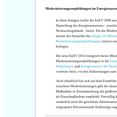
Modernisierungsempfehlungen im Energieauswei
In ihren Anlagen stellte die EnEV 2009 auc
Darstellung des Energieausweises – jeweil
Nichtwohngebäude - bereit. Für die Mode
musste der Aussteller die
Anlage 10 (Muste
Modernisierungsempfehlungen)
nutzen und
beilegen.
Die neue EnEV 2014 integriert dieses Muste
Modernisierungsempfehlungen in die
Ener
Wohnbauten
und
Energieausweis für Nich
vorletzte Seite, vor den Erläuterungen zum
Auch inhaltlich hat sich auf dem Formblatt
einzelnen Modernisierungen gibt der Ausste
Maßnahme in Zusammenhang mit größeren
als Einzelmaßnahme empfiehlt. Freiwillig k
zusätzlich auch die geschätzte Amortisatio
eingesparte Kilowattstunde Endenergie an