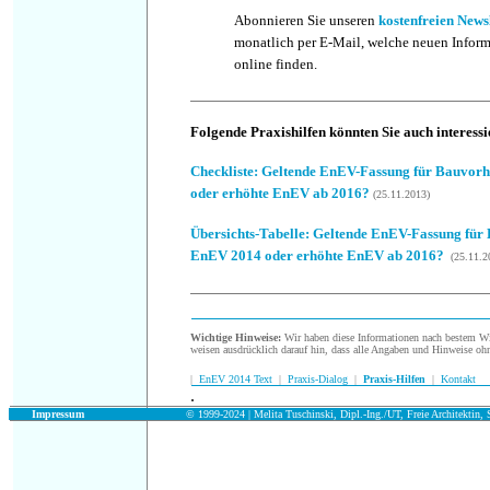
Abonnieren Sie unseren
kostenfreien News
monatlich per E-Mail, welche neuen Infor
online finden.
Folgende Praxishilfen könnten Sie auch interessi
Checkliste
: Geltende EnEV-Fassung für Bauvor
oder erhöhte EnEV ab 2016?
(25.11.2013)
Übersichts-Tabelle: Geltende EnEV-Fassung fü
EnEV 2014 oder erhöhte EnEV ab 2016?
(25.11.2
Wichtige Hinweise:
Wir haben diese Informationen nach bestem Wis
weisen ausdrücklich darauf hin, dass alle Angaben und Hinweise oh
|
EnEV 2014 Text
|
Praxis-Dialog
|
Praxis-Hilfen
|
Kontakt
.
.
Impressum
© 1999-2024 | Melita Tuschinski, Dipl.-Ing./UT, Freie Architektin, S