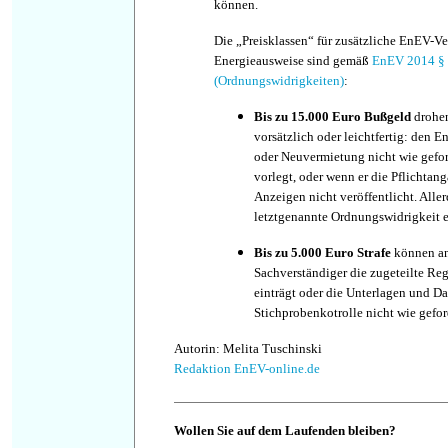
können.
Die „Preisklassen“ für zusätzliche EnEV-V
Energieausweise sind gemäß
EnEV 2014 §
(Ordnungswidrigkeiten)
:
Bis zu 15.000 Euro Bußgeld
drohen
vorsätzlich oder leichtfertig: den 
oder Neuvermietung nicht wie gefor
vorlegt, oder wenn er die Pflichta
Anzeigen nicht veröffentlicht. Aller
letztgenannte Ordnungswidrigkeit e
Bis zu 5.000 Euro Strafe
können an
Sachverständiger die zugeteilte Re
einträgt oder die Unterlagen und Da
Stichprobenkotrolle nicht wie geford
Autorin: Melita Tuschinski
Redaktion EnEV-online.de
Wollen Sie auf dem Laufenden bleiben?