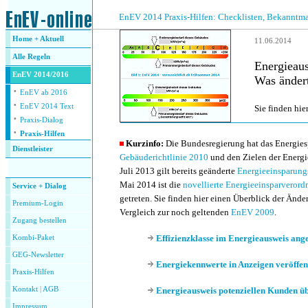
.
EnEV 2014 Praxis-Hilfen: Checklisten, Bekanntm
Home + Aktuell
11.06.2014
Alle
Regeln
Energieau
EnEV 2014/2016
Was änder
·
EnEV ab 2016
·
EnEV 2014 Text
Sie finden hie
·
Praxis-Dialog
·
Praxis-Hilfen
Kurzinfo:
Die Bundesregierung hat das Energies
Dienstleister
Gebäuderichtlinie 2010
und den Zielen der Energi
.
Juli 2013 gilt bereits geänderte
Energieeinsparung
Mai 2014 ist die
novellierte Energieeinsparveror
Service + Dialog
getreten. Sie finden hier einen Überblick der Änd
Premium-Login
Vergleich zur noch geltenden
EnEV 2009
.
Zugang bestellen
Effizienzklasse im Energieausweis ang
Kombi-Paket
GEG-Newsletter
Energiekennwerte in Anzeigen veröffen
Praxis-Hilfen
Kontakt
|
AGB
Energieausweis potenziellen Kunden ü
Impressum