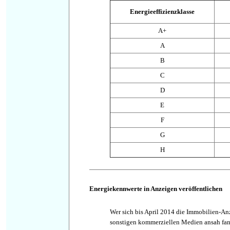
Energieeffizienzklasse
A+
A
B
C
D
E
F
G
H
Energiekennwerte in Anzeigen veröffentlichen
Wer sich bis April 2014 die Immobilien-An
sonstigen kommerziellen Medien ansah fan