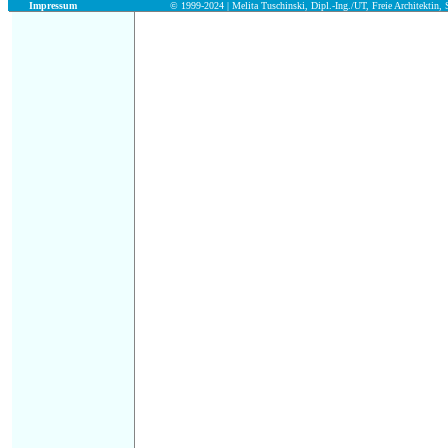
Impressum
© 1999-2024 | Melita Tuschinski, Dipl.-Ing./UT, Freie Architektin, S