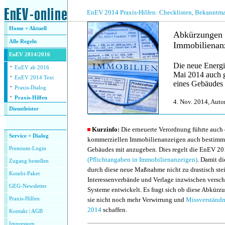
.
EnEV 2014 Praxis-Hilfen: Checklisten, Bekanntm
Home + Aktuell
Abkürzungen 
Alle
Regeln
Immobilienan
EnEV 2014/2016
Die neue Energi
·
EnEV ab 2016
Mai 2014 auch g
·
EnEV 2014 Text
eines Gebäudes
·
Praxis-Dialog
·
Praxis-Hilfen
4. Nov. 2014, Auto
Dienstleister
.
Kurzinfo:
Die erneuerte Verordnung führte auch d
Service + Dialog
kommerziellen Immobilienanzeigen auch bestimm
Premium-Login
Gebäudes mit anzugeben. Dies regelt die EnEV 2
(Pflichtangaben in Immobilienanzeigen)
. Damit di
Zugang bestellen
durch diese neue Maßnahme nicht zu drastisch ste
Kombi-Paket
Interessenverbände und Verlage inzwischen versc
GEG-Newsletter
Systeme entwickelt. Es fragt sich ob diese Abkürz
Praxis-Hilfen
sie nicht noch mehr Verwirrung und
Missverständn
2014
schaffen.
Kontakt
|
AGB
Impressum