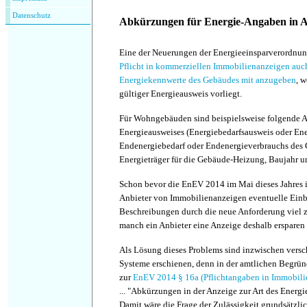
Datenschutz
Abkürzungen für Energie-Angaben in A
Eine der Neuerungen der Energieeinsparverordnun
Pflicht in kommerziellen Immobilienanzeigen auc
Energiekennwerte des Gebäudes mit anzugeben
, 
gültiger Energieausweis vorliegt.
Für Wohngebäuden sind beispielsweise folgende An
Energieausweises (Energiebedarfsausweis oder Ene
Endenergiebedarf oder Endenergieverbrauchs des 
Energieträger für die Gebäude-Heizung, Baujahr un
Schon bevor die EnEV 2014 im Mai dieses Jahres in
Anbieter von Immobilienanzeigen eventuelle Einb
Beschreibungen durch die neue Anforderung viel 
manch ein Anbieter eine Anzeige deshalb ersparen
Als Lösung dieses Problems sind inzwischen vers
Systeme erschienen, denn in der amtlichen Begrü
zur
EnEV 2014 § 16a (Pflichtangaben in Immobil
... "Abkürzungen in der Anzeige zur Art des Energie
Damit wäre die Frage der Zulässigkeit grundsätzli