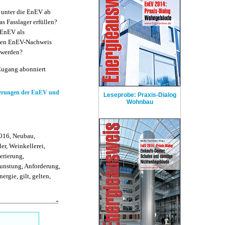
r unter die EnEV ab
 Fasslager erfüllen?
 EnEV als
 den EnEV-Nachweis
 werden?
Zugang abonniert
rderungen der EnEV und
Leseprobe: Praxis-Dialog
Wohnbau
016, Neubau,
r, Weinkellerei,
erierung,
dunstung, Anforderung,
rgie, gilt, gelten,