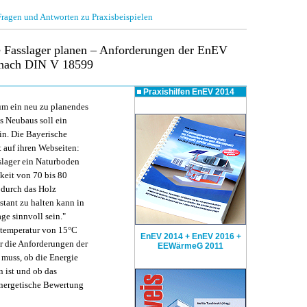
gen und Antworten zu Praxisbeispielen
e Fasslager planen – Anforderungen der EnEV
nach DIN V 18599
Praxishilfen
EnEV 2014
 um ein neu zu planendes
s Neubaus soll ein
in. Die Bayerische
 auf ihren Webseiten:
slager ein Naturboden
keit von 70 bis 80
 durch das Holz
stant zu halten kann in
ge sinnvoll sein."
mtemperatur von 15°C
EnEV 2014 + EnEV 2016 +
ger die Anforderungen der
EEWärmeG 2011
muss, ob die Energie
 ist und ob das
nergetische Bewertung