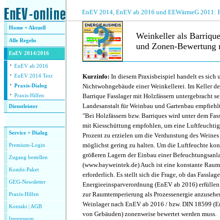
.
EnEV 2014, EnEV ab 2016 und EEWärmeG 2011: Fra
Home + Aktuell
Weinkeller als Barriqu
Alle
Regeln
und Zonen-Bewertung 
EnEV 2014/2016
·
.
EnEV ab 2016
·
Kurzinfo:
In diesem Praxisbeispiel handelt es sich
EnEV 2014 Text
·
Nichtwohngebäude einer Weinkellerei. Im Keller de
Praxis-Dialog
·
Barrique Fasslager mit Holzfässern untergebracht se
Praxis-Hilfen
Landesanstalt für Weinbau und Gartenbau empfiehlt
Dienstleister
"Bei Holzfässern bzw. Barriques wird unter dem Fas
.
mit Kiesschüttung empfohlen, um eine Luftfeuchtig
Service + Dialog
Prozent zu erzielen um die Verdunstung des Weines
möglichst gering zu halten. Um die Luftfeuchte kon
Premium-Login
größeren Lagern der Einbau einer Befeuchtungsanla
Zugang bestellen
(www.bayweintek.de) Auch ist eine konstante Rau
Kombi-Paket
erforderlich. Es stellt sich die Frage, ob das Fassla
GEG-Newsletter
Energieeinsparverordnung (EnEV ab 2016) erfüllen 
zur Raumtemperierung als Prozessenergie anzusehen
Praxis-Hilfen
Weinlager nach EnEV ab 2016 / bzw. DIN 18599 (E
Kontakt
|
AGB
von Gebäuden) zonenweise bewertet werden muss.
Impressum