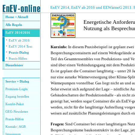
.
EnEV 2014, EnEV ab 2016 und EEWärmeG 2011: Fra
Home + Aktuell
Energetische Anforderun
Alle
Regeln
Nutzung als Besprech
EnEV 2014/2016
·
.
EnEV ab 2016
·
Kurzinfo:
In diesem Praxisbeispiel ist geplant zwei
EnEV 2014 Text
·
Besprechungscontainern auf einem Werksgelände auf
Praxis-Dialog
·
Teil des Gesamtensembles von Produktions- und V
Praxis-Hilfen
sind über einen Verbindungsgang mit dem Produkt
Dienstleister
Es ist geplant die Container langfristig – unter 20 Ja
.
nur eine autarke Wärmeversorgung über Klima-Split
Service + Dialog
Wärmepumpen vorstellbar. Gas liegt nicht an und a
Solar erweist sich aufgrund der Lage – nördliche A
Premium-Login
Gebäudeschatten der Produktionshalle - als nicht zi
Zugang bestellen
gezeigt hat, werden sogar Container die als EnEV-g
Kombi-Paket
werden, nicht für die langfristige Aufstellung vorge
GEG-Newsletter
weisen auf zusätzliche Planungsleistungen durch ei
Praxis-Hilfen
Fragen:
Sind Container bei einer langfristigen Nut
Kontakt
|
AGB
Besprechungsräume baukonstruktiv in der Lage, jet
Impressum