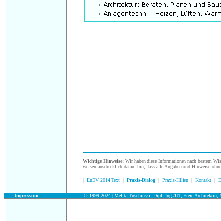
.
Wichtige Hinweise:
Wir haben diese Informationen nach bestem Wisse
weisen ausdrücklich darauf hin, dass alle Angaben und Hinweise ohn
|
EnEV 2014 Text
|
Praxis-Dialog
|
Praxis-Hilfen
|
Kontakt
|
D
.
Impressum
© 1999-2024 | Melita Tuschinski, Dipl.-Ing./UT, Freie Architektin, S