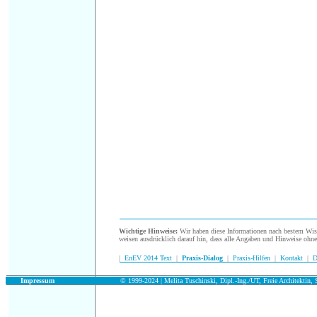
.
Wichtige Hinweise:
Wir haben diese Informationen nach bestem Wisse
weisen ausdrücklich darauf hin, dass alle Angaben und Hinweise ohn
|
EnEV 2014 Text
|
Praxis-Dialog
|
Praxis-Hilfen
|
Kontakt
|
D
.
Impressum
© 1999-2024 | Melita Tuschinski, Dipl.-Ing./UT, Freie Architektin, S