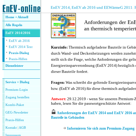
.
EnEV 2014, EnEV ab 2016 und EEWärmeG 2011: Fra
Home + Aktuell
Anforderungen der En
Alle
Regeln
an thermisch temperier
EnEV 2014/2016
·
.
EnEV ab 2016
·
Kurzinfo:
Thermisch aufgeladene Bauteile in Gebäu
EnEV 2014 Text
·
durch Wand- und Deckenheizungen werden zunehme
Praxis-Dialog
·
stellt sich die Frage, welche Anforderungen die gel
Praxis-Hilfen
Energieeinsparverordnung (EnEV 2014) bezüglic
Dienstleister
dieser Bauteile fordert.
.
Fragen:
Was schreibt die geltende Energieeinspar
Service + Dialog
bzw. (EnEV ab 2016) für diese thermisch aufgelade
Premium-Login
Zugang bestellen
Antwort:
29.12.2019 - wenn Sie unseren Premium-
haben, lesen Sie die passwortgeschützte Antwort:
Kombi-Paket
GEG-Newsletter
Anforderungen der EnEV 2014 und EnEV 2016 an 
Bauteile in Gebäuden
Praxis-Hilfen
Kontakt
|
AGB
Informieren Sie sich zum Premium-Zugang
Impressum