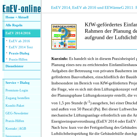
.
EnEV 2014, EnEV ab 2016 und EEWärmeG 2011: Fra
Home + Aktuell
KfW-gefördertes Einfam
Alle
Regeln
Rahmen der Planung d
EnEV 2014/2016
aufgrund der Luftdicht
·
EnEV ab 2016
·
EnEV 2014 Text
·
.
Praxis-Dialog
·
Kurzinfo:
Es handelt sich in diesem Praxisbeispiel
Praxis-Hilfen
Planung eines neu zu errichtenden Einfamilienhaus
Dienstleister
Aufgaben der Betreuung von privaten Bauherren 
.
geförderten Bauvorhaben, einschließlich der Bauü
Insbesondere im Bereich von KfW-geförderten Projek
Service + Dialog
die Frage, wie es sich mit dem Lüftungskonzept ver
Premium-Login
der Planungsphase Lüftungskonzepte erstellt, die v
Zugang bestellen
-1
von 1,5 pro Stunde (h
) ausgehen, bei einer Druck
Kombi-Paket
und außen von 50 Pascal (Pa). Bei dieser Luftwechse
GEG-Newsletter
mechanische Lüftungsanlage erforderlich um die A
Energieeinsparverordnung (EnEV 2014 oder EnEV a
Praxis-Hilfen
Nach bzw. kurz vor der Fertigstellung des Gebäudes
Kontakt
|
AGB
Luftdichtheitsprüfung für die Gebäudehülle durchg
Impressum