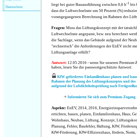
-1
liegt bei guter Bauausführung zwischen 0,6 h
bis 
Datenschutz
dass die Luftwechselrate um 50 Prozent (%) reduzier
vorangegangenen Berechnung im Rahmen des Lüft
Fragen:
Muss das Lüftungskonzept mit der tatsächl
Luftwechselrate angepasst, bzw. neu berechnet werd
die Sachlage, wenn das Gebäude aufgrund der Neu
"rechnerisch" die Anforderungen der EnEV nicht m
Lüftungsanlage erfüllt?
Antwort:
12.05.2016 - wenn Sie unseren Premium-
haben, lesen Sie die passwortgeschützte Antwort:
KfW-gefördertes Einfamilienhaus planen und baue
Rahmen der Planung des Lüftungskonzeptes und des
aufgrund der Luftdichtheitsprüfung nach Fertigstellu
Informieren Sie sich zum Premium-Zugang
Aspekte:
EnEV, 2014, 2016, Energieeinsparverordn
errichten, bauen, planen, Einfamilienhaus, Haus, 
Wohnhaus, Neubau, Lüftung, Konzept, Lüftungskon
Planung, Fehler, Baufehler, Haftung, KfW, Förderu
KfW-Förderung, KfW-Effizienzhaus, fördern, Norm, 