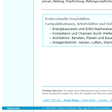
private, Haftung, Verpflichtung, Haftungsverpflicht
.
Wichtige Hinweise:
Wir haben diese Informationen nach bestem Wisse
weisen ausdrücklich darauf hin, dass alle Angaben und Hinweise ohn
|
EnEV 2014 Text
|
Praxis-Dialog
|
Praxis-Hilfen
|
Kontakt
|
D
.
Impressum
© 1999-2024 | Melita Tuschinski, Dipl.-Ing./UT, Freie Architektin, S