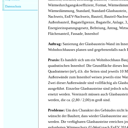
Wärmedurchgangskoeffizient, Format, Wärmedämmm
Datenschutz
Wärmedämmung, Standard, Standard-Glasbaustein, 
Nachweis, EnEV-Nachweis, Bauteil, Bauteil-Nachweis
Außenbauteil, Bagatellgrenze, Bagatelle, Anlage, 3,
Energieeinsparungsgesetz, Befreiung, Antrag, Wirtsc
Flächenanteil, Fassade, Innenhof
Auftrag
:
Sanierung der Glasbaustein-Wand im Inne
Wohnhochhauses planen und gegebenenfalls nach
Praxis
:
Es handelt sich um ein Wohnhochhaus Bau
quadratischen Innenhof. Die Grundfläche dieses In
Quadratmeter (m²), d.h. die Seiten sind jeweils 10 M
Außenwände zum Innenhof weisen jeweils eine Wa
Zwei dieser Außenwände sind vollflächig als Glas
ausgeführt. Einzelne Glasbausteine sind jedoch sc
ersetzt werden. Vereinzelt müssen auch Glasbaustei
werden, die ca. (2,80 / 2,00) m groß sind.
Probleme
:
Um den Charakter des Gebäudes nicht ko
wünscht der Bauherr, dass wieder Glasbausteine au
werden. Die verfügbaren Glasbausteine erreichen je
geforderten Wärmeschutz (U-Wert) nach EnEV 2014