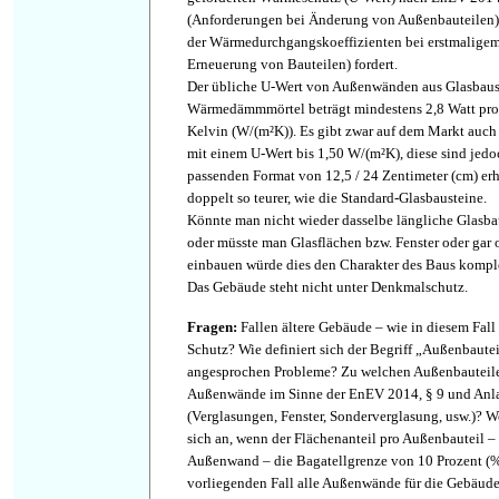
(Anforderungen bei Änderung von Außenbauteilen) 
der Wärmedurchgangskoeffizienten bei erstmaligem
Erneuerung von Bauteilen) fordert.
Der übliche U-Wert von Außenwänden aus Glasbaus
Wärmedämmmörtel beträgt mindestens 2,8 Watt pro
Kelvin (W/(m²K)). Es gibt zwar auf dem Markt auch 
mit einem U-Wert bis 1,50 W/(m²K), diese sind jedo
passenden Format von 12,5 / 24 Zentimeter (cm) erhä
doppelt so teurer, wie die Standard-Glasbausteine.
Könnte man nicht wieder dasselbe längliche Glasb
oder müsste man Glasflächen bzw. Fenster oder ga
einbauen würde dies den Charakter des Baus komple
Das Gebäude steht nicht unter Denkmalschutz.
Fragen
:
Fallen ältere Gebäude – wie in diesem Fall
Schutz? Wie definiert sich der Begriff „Außenbaute
angesprochen Probleme? Zu welchen Außenbauteile
Außenwände im Sinne der EnEV 2014, § 9 und Anla
(Verglasungen, Fenster, Sonderverglasung, usw.)? W
sich an, wenn der Flächenanteil pro Außenbauteil – 
Außenwand – die Bagatellgrenze von 10 Prozent (%
vorliegenden Fall alle Außenwände für die Gebäude