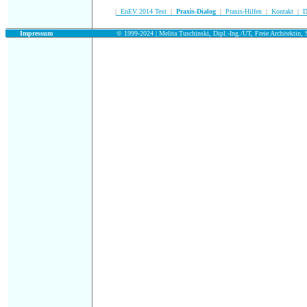
|
EnEV 2014 Text
|
Praxis-Dialog
|
Praxis-Hilfen
|
Kontakt
|
D
.
Impressum
© 1999-2024 | Melita Tuschinski, Dipl.-Ing./UT, Freie Architektin, S