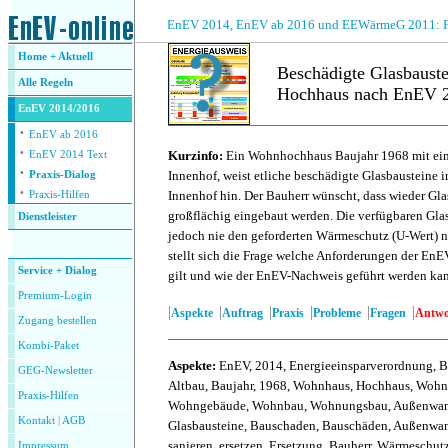
.
EnEV 2014, EnEV ab 2016 und EEWärmeG 2011: Fra
Home + Aktuell
Beschädigte Glasbaus
Alle
Regeln
Hochhaus nach EnEV 2
EnEV 2014/2016
·
.
EnEV ab 2016
·
Kurzinfo:
Ein Wohnhochhaus Baujahr 1968 mit ei
EnEV 2014 Text
·
Innenhof, weist etliche beschädigte Glasbausteine
Praxis-Dialog
·
Innenhof hin. Der Bauherr wünscht, dass wieder Gl
Praxis-Hilfen
großflächig eingebaut werden. Die verfügbaren Gla
Dienstleister
jedoch nie den geforderten Wärmeschutz (U-Wert) 
.
stellt sich die Frage welche Anforderungen der EnE
Service + Dialog
gilt und wie der EnEV-Nachweis geführt werden ka
Premium-Login
|
|
|
|
|
|
Aspekte
Auftrag
Praxis
Probleme
Fragen
Antwo
Zugang bestellen
Kombi-Paket
Aspekte
:
EnEV, 2014, Energieeinsparverordnung, B
GEG-Newsletter
Altbau, Baujahr, 1968, Wohnhaus, Hochhaus, Woh
Praxis-Hilfen
Wohngebäude, Wohnbau, Wohnungsbau, Außenwand
Kontakt
|
AGB
Glasbausteine, Bauschaden, Bauschäden, Außenwan
sanieren, ersetzen, Ersetzung, Bauherr, Wärmeschut
Impressum