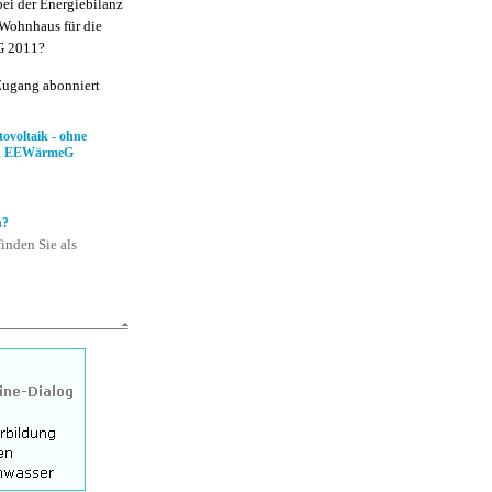
bei der Energiebilanz
 Wohnhaus für die
G 2011?
Zugang abonniert
ovoltaik - ohne
und EEWärmeG
n?
inden Sie als