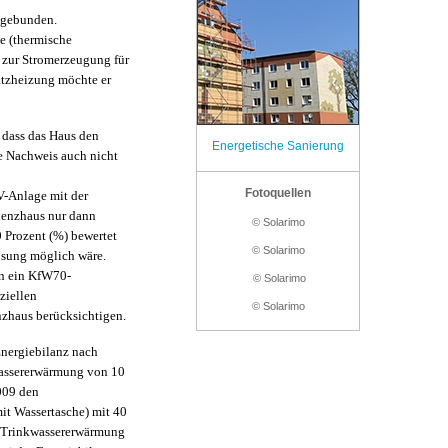
ingebunden.
e (thermische
e zur Stromerzeugung für
atzheizung möchte er
 dass das Haus den
Energetische Sanierung
e Nachweis auch nicht
Fotoquellen
PV-Anlage mit der
ienzhaus nur dann
©
Solarimo
 Prozent (%) bewertet
©
Solarimo
Lösung möglich wäre.
an ein KfW70-
© Solarimo
ziellen
© Solarimo
zhaus berücksichtigen.
Energiebilanz nach
wassererwärmung von 10
009 den
it Wassertasche) mit 40
r Trinkwassererwärmung