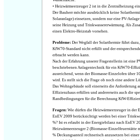
• Heizwärmeerzeuger 2 ist in die Zentralheizung e
Der Bauherr möchte ausdrücklich keine Solarthermi
Solaranlage) einsetzen, sondern nur eine PV-Anlag
seine Heizung und Trinkwassererwärmung. Als Zus
einen Elektro-Heizstab vorsehen.
Probleme
:
Der Wegfall der Solarthermie führt dazu,
KfW70-Standard nicht erfüllt und der entsprechend
erbracht werden kann.
Nach der Erfahrung unserer Fragestellerin ist eine 
beschriebenen Anlagentechnik für ein KfW70-Effiz
ausreichend, wenn der Biomasse-Einzelofen über 10
wird. Es stellt sich die Frage ob noch eine andere 
Das Wohngebäude soll einerseits die Anforderung 
Effizienzhaus erfüllen und andererseits auch die spe
Randbedingungen für die Berechnung KfW-Effizien
Fragen
:
Wie dürfen die Heizwärmeerzeuger in der 
EnEV 2009 berücksichtigt werden bei einer Trink
%? Ist es erlaubt in der Energiebilanz nach EnEV 2
Heizwärmeerzeuger 2 (Biomasse-Einzelfeuerstätte m
% Deckungsanteil rechnerisch anzusetzen bei eine