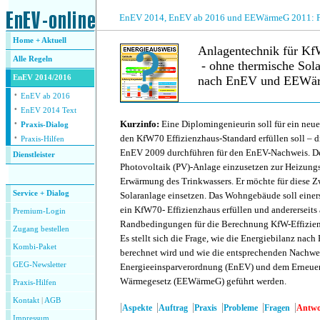
.
EnEV 2014, EnEV ab 2016 und EEWärmeG 2011: Fra
Home + Aktuell
Anlagentechnik für KfW
Alle
Regeln
- ohne thermische Sol
EnEV 2014/2016
nach EnEV und EEWär
·
EnEV ab 2016
·
.
EnEV 2014 Text
·
Kurzinfo:
Eine Diplomingenieurin soll für ein ne
Praxis-Dialog
·
den KfW70 Effizienzhaus-Standard erfüllen soll – d
Praxis-Hilfen
EnEV 2009 durchführen für den EnEV-Nachweis. De
Dienstleister
Photovoltaik (PV)-Anlage einzusetzen zur Heizung
.
Erwärmung des Trinkwassers. Er möchte für diese 
Service + Dialog
Solaranlage einsetzen. Das Wohngebäude soll einer
ein KfW70- Effizienzhaus erfüllen und andererseits 
Premium-Login
Randbedingungen für die Berechnung KfW-Effizien
Zugang bestellen
Es stellt sich die Frage, wie die Energiebilanz nac
Kombi-Paket
berechnet wird und wie die entsprechenden Nachwe
GEG-Newsletter
Energieeinsparverordnung (EnEV) und dem Erneuer
Wärmegesetz (EEWärmeG) geführt werden.
Praxis-Hilfen
Kontakt
|
AGB
|
|
|
|
|
|
Aspekte
Auftrag
Praxis
Probleme
Fragen
Antwo
Impressum