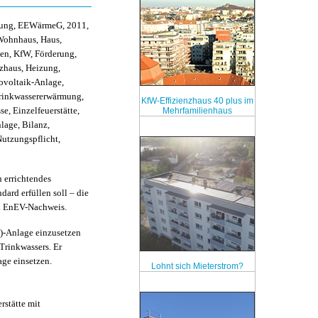
nung, EEWärmeG, 2011,
Wohnhaus, Haus,
en, KfW, Förderung,
zhaus, Heizung,
tovoltaik-Anlage,
Trinkwassererwärmung,
KfW-Effizienzhaus 40 plus im
e, Einzelfeuerstätte,
Mehrfamilienhaus
lage, Bilanz,
utzungspflicht,
u errichtendes
rd erfüllen soll – die
n EnEV-Nachweis.
)-Anlage einzusetzen
Trinkwassers. Er
age einsetzen.
Lohnt sich Mieterstrom?
rstätte mit