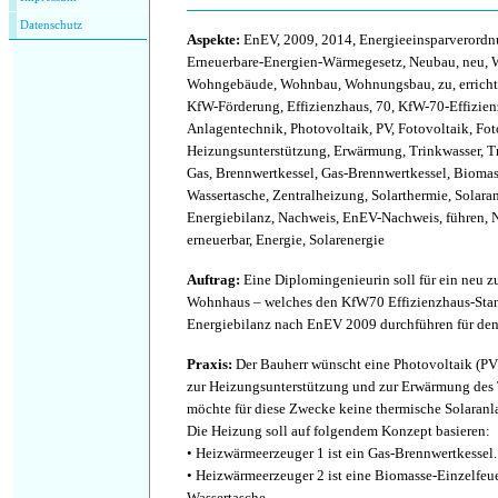
Datenschutz
Aspekte
:
EnEV, 2009, 2014, Energieeinsparverord
Erneuerbare-Energien-Wärmegesetz, Neubau, neu, 
Wohngebäude, Wohnbau, Wohnungsbau, zu, erricht
KfW-Förderung, Effizienzhaus, 70, KfW-70-Effizien
Anlagentechnik, Photovoltaik, PV, Fotovoltaik, Fo
Heizungsunterstützung, Erwärmung, Trinkwasser, 
Gas, Brennwertkessel, Gas-Brennwertkessel, Biomass
Wassertasche, Zentralheizung, Solarthermie, Solaran
Energiebilanz, Nachweis, EnEV-Nachweis, führen, N
erneuerbar, Energie, Solarenergie
Auftrag
:
Eine Diplomingenieurin soll für ein neu z
Wohnhaus – welches den KfW70 Effizienzhaus-Standa
Energiebilanz nach EnEV 2009 durchführen für de
Praxis
:
Der Bauherr wünscht eine Photovoltaik (PV
zur Heizungsunterstützung und zur Erwärmung des 
möchte für diese Zwecke keine thermische Solaranl
Die Heizung soll auf folgendem Konzept basieren:
• Heizwärmeerzeuger 1 ist ein Gas-Brennwertkessel.
• Heizwärmeerzeuger 2 ist eine Biomasse-Einzelfeue
Wassertasche.