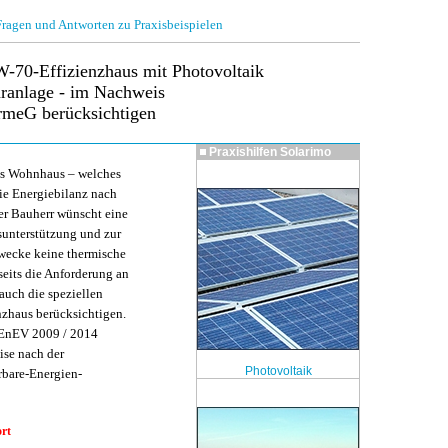
gen und Antworten zu Praxisbeispielen
-70-Effizienzhaus mit Photovoltaik
aranlage - im Nachweis
meG berücksichtigen
Praxishilfen
Solarimo
ues Wohnhaus – welches
ie Energiebilanz nach
r Bauherr wünscht eine
sunterstützung und zur
Zwecke keine thermische
seits die Anforderung an
auch die speziellen
zhaus berücksichtigen.
h EnEV 2009 / 2014
ise nach der
Photovoltaik
bare-Energien-
rt