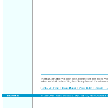
.
Wichtige Hinweise:
Wir haben diese Informationen nach bestem Wisse
weisen ausdrücklich darauf hin, dass alle Angaben und Hinweise ohn
|
EnEV 2014 Text
|
Praxis-Dialog
|
Praxis-Hilfen
|
Kontakt
|
D
.
Impressum
© 1999-2024 | Melita Tuschinski, Dipl.-Ing./UT, Freie Architektin, S