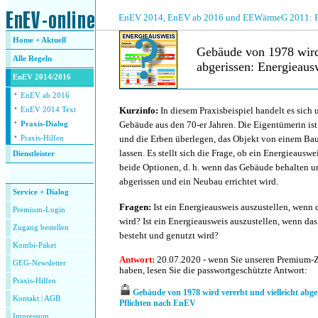
.
EnEV 2014, EnEV ab 2016 und EEWärmeG 2011: Fra
Home + Aktuell
Gebäude von 1978 wird 
Alle
Regeln
abgerissen: Energieau
EnEV 2014/2016
·
.
EnEV ab 2016
·
Kurzinfo:
In diesem Praxisbeispiel handelt es sich
EnEV 2014 Text
·
Gebäude aus den 70-er Jahren. Die Eigentümerin ist
Praxis-Dialog
·
und die Erben überlegen, das Objekt von einem Bau
Praxis-Hilfen
lassen. Es stellt sich die Frage, ob ein Energieauswe
Dienstleister
beide Optionen, d. h. wenn das Gebäude behalten u
.
abgerissen und ein Neubau errichtet wird.
Service + Dialog
Fragen:
Ist ein Energieausweis auszustellen, wenn
Premium-Login
wird? Ist ein Energieausweis auszustellen, wenn da
Zugang bestellen
besteht und genutzt wird?
Kombi-Paket
Antwort:
20.07.2020 - wenn Sie unseren Premium-
GEG-Newsletter
haben, lesen Sie die passwortgeschützte Antwort:
Praxis-Hilfen
Gebäude von 1978 wird vererbt und vielleicht abge
Kontakt
|
AGB
Pflichten nach EnEV
Impressum