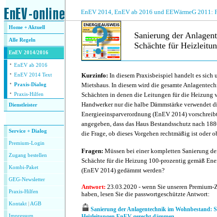
.
EnEV 2014, EnEV ab 2016 und EEWärmeG 2011: Fra
Home + Aktuell
Sanierung der Anlagen
Alle
Regeln
Schächte für Heizleit
EnEV 2014/2016
·
.
EnEV ab 2016
·
Kurzinfo:
In diesem Praxisbeispiel handelt es sich
EnEV 2014 Text
·
Mietshaus. In diesem wird die gesamte Anlagentechn
Praxis-Dialog
·
Schächten in denen die Leitungen für die Heizung v
Praxis-Hilfen
Handwerker nur die halbe Dämmstärke verwendet di
Dienstleister
Energieeinsparverordnung (EnEV 2014) vorschreib
.
angegeben, dass das Haus Bestandsschutz nach 1886 
Service + Dialog
die Frage, ob dieses Vorgehen rechtmäßig ist oder o
Premium-Login
Fragen:
Müssen bei einer kompletten Sanierung de
Zugang bestellen
Schächte für die Heizung 100-prozentig gemäß Ene
Kombi-Paket
(EnEV 2014) gedämmt werden?
GEG-Newsletter
Antwort:
23.03.2020 - wenn Sie unseren Premium-
Praxis-Hilfen
haben, lesen Sie die passwortgeschützte Antwort:
Kontakt
|
AGB
Sanierung der Anlagentechnik im Wohnbestand: S
Impressum
Heizleitungen EnEV-gerecht dämmen