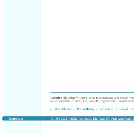
.
Wichtige Hinweise:
Wir haben diese Informationen nach bestem Wisse
weisen ausdrücklich darauf hin, dass alle Angaben und Hinweise ohn
|
EnEV 2014 Text
|
Praxis-Dialog
|
Praxis-Hilfen
|
Kontakt
|
D
.
Impressum
© 1999-2024 | Melita Tuschinski, Dipl.-Ing./UT, Freie Architektin, S