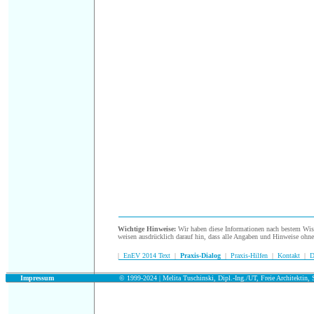
.
Wichtige Hinweise:
Wir haben diese Informationen nach bestem Wisse
weisen ausdrücklich darauf hin, dass alle Angaben und Hinweise ohn
|
EnEV 2014 Text
|
Praxis-Dialog
|
Praxis-Hilfen
|
Kontakt
|
D
.
Impressum
© 1999-2024 | Melita Tuschinski, Dipl.-Ing./UT, Freie Architektin, S