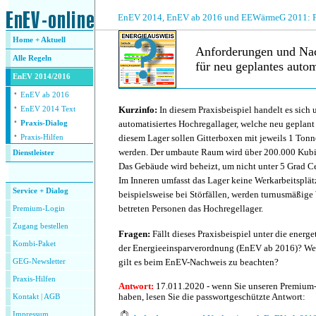
.
EnEV 2014, EnEV ab 2016 und EEWärmeG 2011: Fra
Home + Aktuell
Anforderungen und Na
Alle
Regeln
für neu geplantes autom
EnEV 2014/2016
·
.
EnEV ab 2016
·
Kurzinfo:
In diesem Praxisbeispiel handelt es sich 
EnEV 2014 Text
·
automatisiertes Hochregallager, welche neu geplant
Praxis-Dialog
·
diesem Lager sollen Gitterboxen mit jeweils 1 Tonn
Praxis-Hilfen
werden. Der umbaute Raum wird über 200.000 Kubi
Dienstleister
Das Gebäude wird beheizt, um nicht unter 5 Grad C
.
Im Inneren umfasst das Lager keine Werkarbeitsplätz
Service + Dialog
beispielsweise bei Störfällen, werden turnusmäßige
betreten Personen das Hochregellager.
Premium-Login
Zugang bestellen
Fragen:
Fällt dieses Praxisbeispiel unter die ener
Kombi-Paket
der Energieeinsparverordnung (EnEV ab 2016)? Wenn
gilt es beim EnEV-Nachweis zu beachten?
GEG-Newsletter
Praxis-Hilfen
Antwort:
17.011.2020 - wenn Sie unseren Premium
haben, lesen Sie die passwortgeschützte Antwort:
Kontakt
|
AGB
Impressum