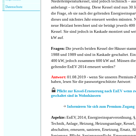
Niedertemperaturkessel, sind jedoch technisch – au
anbelangt – in Ordnung. Diese Kessel sind nun 30 Jah
Datenschutz
die Frage, ob sie nach der geltenden Energieeinsp
dieses und nächstes Jahr erneuert werden müssten. 
neue Heizlast berechnet und sie beträgt jeweils 400
Kessel. Sie sind jedoch in Kaskade montiert und w
kW auf.
Fragen:
Die jeweils beiden Kessel der Häuser stam
1988 und 1989 und sind in Kaskade geschaltet. Einz
400 kW, jedoch zusammen 600 kW auf. Müssen dies
geltender EnEV 2014 erneuert werden?
Antwort:
01.08.2019 - wenn Sie unseren Premium-
haben, lesen Sie die passwortgeschützte Antwort:
Pflicht zur Kessel-Erneuerung nach EnEV wenn zw
geschaltet sind in Wohnhäusern
Informieren Sie sich zum Premium-Zugang
Aspekte:
EnEV, 2014, Energieeinsparverordnung, §,
Technik, Anlage, Heizung, Heizungsanlage, Kessel, a
abschalten, erneuern, sanieren, Ersetzung, Ersatz, 
Sanierung, Pflicht, Sanierungspflicht, Erneuerungs