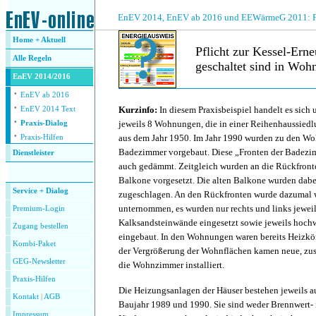
.
EnEV 2014, EnEV ab 2016 und EEWärmeG 2011: Fra
Home + Aktuell
Pflicht zur Kessel-Er
Alle
Regeln
geschaltet sind in Woh
EnEV 2014/2016
·
.
EnEV ab 2016
·
Kurzinfo:
In diesem Praxisbeispiel handelt es sic
EnEV 2014 Text
·
jeweils 8 Wohnungen, die in einer Reihenhaussiedl
Praxis-Dialog
·
aus dem Jahr 1950. Im Jahr 1990 wurden zu den W
Praxis-Hilfen
Badezimmer vorgebaut. Diese „Fronten der Badezi
Dienstleister
auch gedämmt. Zeitgleich wurden an die Rückfront
.
Balkone vorgesetzt. Die alten Balkone wurden da
Service + Dialog
zugeschlagen. An den Rückfronten wurde dazumal 
unternommen, es wurden nur rechts und links jeweil
Premium-Login
Kalksandsteinwände eingesetzt sowie jeweils hochw
Zugang bestellen
eingebaut. In den Wohnungen waren bereits Heizkö
Kombi-Paket
der Vergrößerung der Wohnflächen kamen neue, zus
GEG-Newsletter
die Wohnzimmer installiert.
Praxis-Hilfen
Die Heizungsanlagen der Häuser bestehen jeweils au
Kontakt
|
AGB
Baujahr 1989 und 1990. Sie sind weder Brennwert-
Impressum