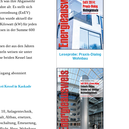
ch was ihre Abgaswerte
re alt. Es stellt sich
arverordnung (EnEV)
Nun wurde aktuell die
 Kilowatt (kW) für jeden
eisen in der Summe 600
men der aus den Jahren
eln weisen sie unter
Leseprobe: Praxis-Dialog
e beiden Kessel laut
Wohnbau
Zugang abonniert
ei Kessel in Kaskade
 10, Anlagentechnik,
lt, Altbau, ersetzen,
Abschaltung, Erneuerung,
pflicht, Haus, Wohnhaus,