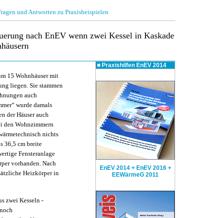
gen und Antworten zu Praxisbeispielen
neuerung nach EnEV wenn zwei Kessel in Kaskade
nhäusern
Praxishilfen
EnEV 2014
h um 15 Wohnhäuser mit
ung liegen. Sie stammen
ohnungen auch
mmer“ wurde damals
en der Häuser auch
bei den Wohnzimmern
wärmetechnisch nichts
s 36,5 cm breite
ertige Fensteranlage
rper vorhanden. Nach
EnEV 2014 + EnEV 2016 +
ätzliche Heizkörper in
EEWärmeG 2011
s zwei Kesseln -
 noch