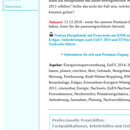
Kann das Hortgebäude mit dieser bereitgestellte
2011 erfüllen? Sollte das nicht der Fall sein, wel
Datenschutz
könnten gelten?
Antwort:
12.12.2018 - wenn Sie unseren Premium-
haben, lesen Sie die passwortgeschützte Antwort:
Neubau Hortgebäude mit Fernwärme aus KWK und
Erdgas: Anforderungen nach EnEV 2014 und EEWär
Nachweise führen
Informieren Sie sich zum Premium-Zugang
Aspekte:
Energieeinsparverordnung, EnEV, 2014, 2
bauen, planen, errichten, Hort, Gebäude, Hortgebä
Heizung, Fernheizung, Kraft-Wärme-Kopplung, KWK
Kesselanlage, Erdgas, Erneuerbare-Energien-Wärm
2011, erneuerbar, Energie, Nachweis, EnEV-Nachwei
Fernwärmenetz, Netzbetreiber, Primärenergiefaktor, f
Anforderung, Ausnahme, Planung, Nachweisführun