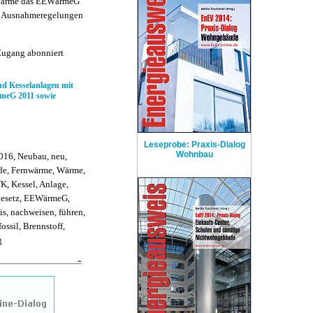
n Wärme das EEWärmeG
che Ausnahmeregelungen
Zugang abonniert
 Kesselanlagen mit
meG 2011 sowie
Leseprobe: Praxis-Dialog
Wohnbau
016, Neubau, neu,
ude, Fernwärme, Wärme,
, Kessel, Anlage,
gesetz, EEWärmeG,
s, nachweisen, führen,
ossil, Brennstoff,
g