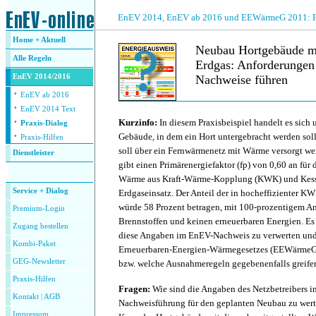
.
EnEV 2014, EnEV ab 2016 und EEWärmeG 2011: Fra
Home + Aktuell
Neubau Hortgebäude m
Alle
Regeln
Erdgas: Anforderunge
EnEV 2014/2016
Nachweise führen
·
EnEV ab 2016
·
.
EnEV 2014 Text
·
Kurzinfo:
In diesem Praxisbeispiel handelt es sich
Praxis-Dialog
·
Gebäude, in dem ein Hort untergebracht werden sol
Praxis-Hilfen
soll über ein Fernwärmenetz mit Wärme versorgt we
Dienstleister
gibt einen Primärenergiefaktor (fp) von 0,60 an für 
.
Wärme aus Kraft-Wärme-Kopplung (KWK) und Kess
Service + Dialog
Erdgaseinsatz. Der Anteil der in hocheffizienter 
würde 58 Prozent betragen, mit 100-prozentigem Ant
Premium-Login
Brennstoffen und keinen erneuerbaren Energien. Es s
Zugang bestellen
diese Angaben im EnEV-Nachweis zu verwerten und
Kombi-Paket
Erneuerbaren-Energien-Wärmegesetzes (EEWärmeG 2
GEG-Newsletter
bzw. welche Ausnahmeregeln gegebenenfalls greife
Praxis-Hilfen
Fragen:
Wie sind die Angaben des Netzbetreibers i
Kontakt
|
AGB
Nachweisführung für den geplanten Neubau zu wer
Impressum