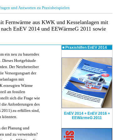
gen und Antworten zu Praxisbeispielen
it Fernwärme aus KWK und Kesselanlagen mit
n nach EnEV 2014 und EEWärmeG 2011 sowie
Praxishilfen
EnEV 2014
 um ein neu zu bauendes
l. Dieses Hortgebäude
rden. Der Netzbetreiber
die Versorgungsart der
elanlagen mit
KWK erzeugten Wärme
eil an fossilen
tellt sich die Frage wie
 die Anforderungen des
011) zu erfüllen sind,
EnEV 2014 + EnEV 2016 +
n könnten.
EEWärmeG 2011
n der Planung und
ten und zu verwenden?