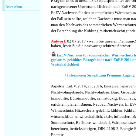
Fragen:
Ist es in diesem Praxisbeispiel unter der V
nachgewiesener Unwirtschaftlichkeit nach EnEV 20
Datenschutz
EnEV-Nachweis für den sommerlichen Wärmeschutz
der Fall sein sollte, welchen Nachweis muss man 
man den Nachweis des sommerlichen Wärmeschutzes
der Berechnung die Kühlung mitberücksichtigt oder
Antwort:
02.07.2017 - wenn Sie unseren Premium-
haben, lesen Sie die passwortgeschützte Antwort:
EnEV-Nachweis für sommerlichen Wärmeschutz fü
geplantes, gekühltes Bürogebäude nach EnEV 2014 un
Wirtschaftlichkeit
Informieren Sie sich zum Premium-Zugang
Aspekte:
EnEV, 2014, ab, 2016, Energieeinsparver
Nichtwohngebäude, Nichtwohnbau, Büro, Gebäude
Immobilie, Büroimmobilie, zehnstöckig, Hochhaus
errichten, planen, Bauen, Neubau, Nachweis, EnEV
Wärmeschutz, Hitzeschutz, gekühlt, kühlen, Kühlung
wirtschaftlich, unwirtschaftlich, aktiv, luftbasiert, 
Sonnenschutz, Raffstore, windstabil, Wärmeschutz
berechnen, berücksichtigen, DIN, 2108-2, Energie-E
Energie,