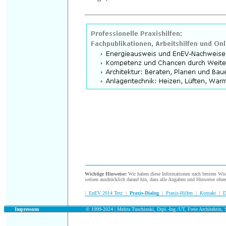
.
Wichtige Hinweise:
Wir haben diese Informationen nach bestem Wisse
weisen ausdrücklich darauf hin, dass alle Angaben und Hinweise ohn
|
EnEV 2014 Text
|
Praxis-Dialog
|
Praxis-Hilfen
|
Kontakt
|
D
.
Impressum
© 1999-2024 | Melita Tuschinski, Dipl.-Ing./UT, Freie Architektin, S