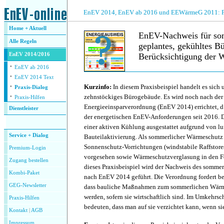
.
EnEV 2014, EnEV ab 2016 und EEWärmeG 2011: Fra
Home + Aktuell
EnEV-Nachweis für som
Alle
Regeln
geplantes, gekühltes 
EnEV 2014/2016
Berücksichtigung der Wi
·
EnEV ab 2016
·
.
EnEV 2014 Text
·
Kurzinfo:
In diesem Praxisbeispiel handelt es sich 
Praxis-Dialog
·
zehnstöckiges Bürogebäude. Es wird noch nach der
Praxis-Hilfen
Energieeinsparverordnung (EnEV 2014) errichtet, d
Dienstleister
der energetischen EnEV-Anforderungen seit 2016. 
.
einer aktiven Kühlung ausgestattet aufgrund von luf
Service + Dialog
Bauteilaktivierung. Als sommerlicher Wärmeschutz
Sonnenschutz-Vorrichtungen (windstabile Raffstor
Premium-Login
vorgesehen sowie Wärmeschutzverglasung in den Fe
Zugang bestellen
dieses Praxisbeispiel wird der Nachweis des somm
Kombi-Paket
nach EnEV 2014 geführt. Die Verordnung fordert b
GEG-Newsletter
dass bauliche Maßnahmen zum sommerlichen Wärm
werden, sofern sie wirtschaftlich sind. Im Umkehrsc
Praxis-Hilfen
bedeuten, dass man auf sie verzichtet kann, wenn sie
Kontakt
|
AGB
Impressum