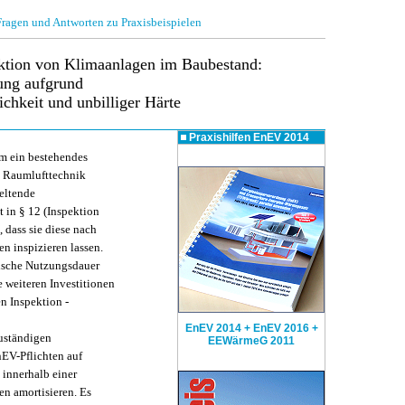
gen und Antworten zu Praxisbeispielen
ektion von Klimaanlagen im Baubestand:
ung aufgrund
chkeit und unbilliger Härte
Praxishilfen
EnEV 2014
um ein bestehendes
e Raumlufttechnik
geltende
 in § 12 (Inspektion
 dass sie diese nach
n inspizieren lassen.
ische Nutzungsdauer
le weiteren Investitionen
n Inspektion -
EnEV 2014 + EnEV 2016 +
uständigen
EEWärmeG 2011
nEV-Pflichten auf
 innerhalb einer
en amortisieren. Es