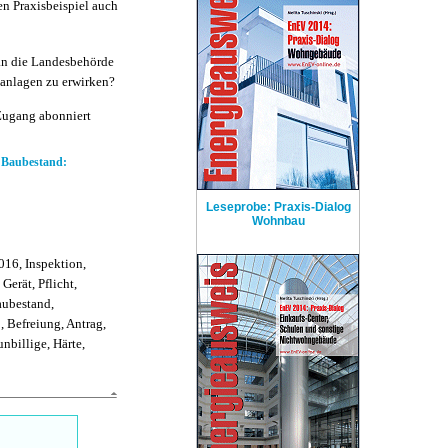
den Praxisbeispiel auch
 an die Landesbehörde
aanlagen zu erwirken?
Zugang abonniert
 Baubestand:
Leseprobe: Praxis-Dialog
Wohnbau
16, Inspektion,
erät, Pflicht,
aubestand,
 Befreiung, Antrag,
unbillige, Härte,