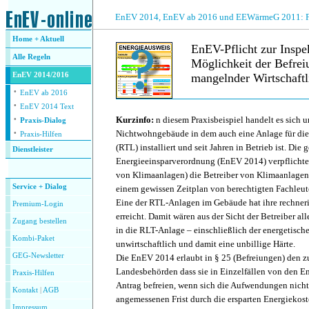
.
EnEV 2014, EnEV ab 2016 und EEWärmeG 2011: Fra
Home + Aktuell
EnEV-Pflicht zur Insp
Alle
Regeln
Möglichkeit der Befrei
EnEV 2014/2016
mangelnder Wirtschaftli
·
EnEV ab 2016
·
.
EnEV 2014 Text
·
Kurzinfo:
n diesem Praxisbeispiel handelt es sich 
Praxis-Dialog
·
Nichtwohngebäude in dem auch eine Anlage für di
Praxis-Hilfen
(RTL) installiert und seit Jahren in Betrieb ist. Die 
Dienstleister
Energieeinsparverordnung (EnEV 2014) verpflichtet
.
von Klimaanlagen) die Betreiber von Klimaanlagen,
Service + Dialog
einem gewissen Zeitplan von berechtigten Fachleute
Eine der RTL-Anlagen im Gebäude hat ihre rechner
Premium-Login
erreicht. Damit wären aus der Sicht der Betreiber al
Zugang bestellen
in die RLT-Anlage – einschließlich der energetische
Kombi-Paket
unwirtschaftlich und damit eine unbillige Härte.
GEG-Newsletter
Die EnEV 2014 erlaubt in § 25 (Befreiungen) den z
Landesbehörden dass sie in Einzelfällen von den E
Praxis-Hilfen
Antrag befreien, wenn sich die Aufwendungen nicht
Kontakt
|
AGB
angemessenen Frist durch die ersparten Energiekost
Impressum