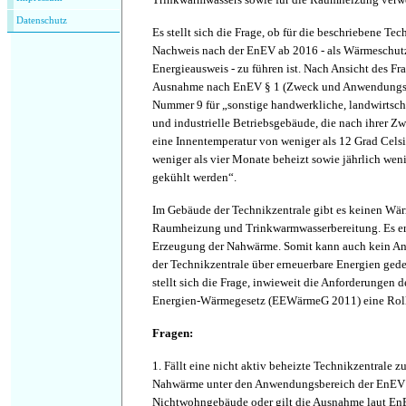
Datenschutz
Es stellt sich die Frage, ob für die beschriebene Tec
Nachweis nach der EnEV ab 2016 - als Wärmeschut
Energieausweis - zu führen ist. Nach Ansicht des Frag
Ausnahme nach EnEV § 1 (Zweck und Anwendungsbe
Nummer 9 für „sonstige handwerkliche, landwirtsch
und industrielle Betriebsgebäude, die nach ihrer 
eine Innentemperatur von weniger als 12 Grad Celsi
weniger als vier Monate beheizt sowie jährlich wen
gekühlt werden“.
Im Gebäude der Technikzentrale gibt es keinen Wär
Raumheizung und Trinkwarmwasserbereitung. Es erf
Erzeugung der Nahwärme. Somit kann auch kein An
der Technikzentrale über erneuerbare Energien ged
stellt sich die Frage, inwieweit die Anforderungen 
Energien-Wärmegesetz (EEWärmeG 2011) eine Roll
Fragen:
1. Fällt eine nicht aktiv beheizte Technikzentrale 
Nahwärme unter den Anwendungsbereich der EnEV 
Nichtwohngebäude oder gilt die Ausnahme laut En