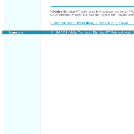
.
Wichtige Hinweise:
Wir haben diese Informationen nach bestem Wisse
weisen ausdrücklich darauf hin, dass alle Angaben und Hinweise ohn
|
EnEV 2014 Text
|
Praxis-Dialog
|
Praxis-Hilfen
|
Kontakt
.
Impressum
© 1999-2024 | Melita Tuschinski, Dipl.-Ing./UT, Freie Architektin, S