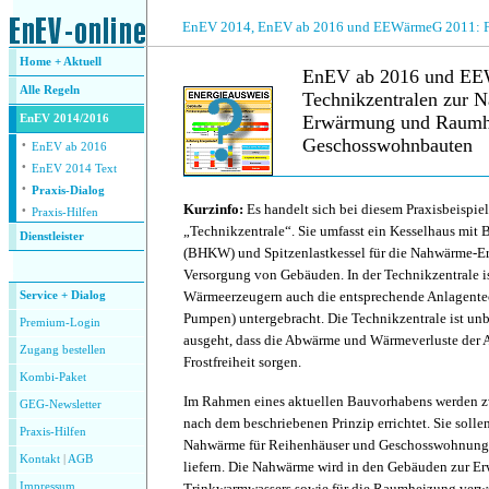
.
EnEV 2014, EnEV ab 2016 und EEWärmeG 2011: Fra
Home + Aktuell
EnEV ab 2016 und EEW
Alle
Regeln
Technikzentralen zur 
Erwärmung und Raumhe
EnEV 2014/2016
·
Geschosswohnbauten
EnEV ab 2016
·
EnEV 2014 Text
·
.
Praxis-Dialog
·
Kurzinfo:
Es handelt sich bei diesem Praxisbeispi
Praxis-Hilfen
„Technikzentrale“. Sie umfasst ein Kesselhaus mit 
Dienstleister
(BHKW) und Spitzenlastkessel für die Nahwärme-E
.
Versorgung von Gebäuden. In der Technikzentrale i
Wärmeerzeugern auch die entsprechende Anlagentec
Service + Dialog
Pumpen) untergebracht. Die Technikzentrale ist un
Premium-Login
ausgeht, dass die Abwärme und Wärmeverluste der 
Zugang bestellen
Frostfreiheit sorgen.
Kombi-Paket
Im Rahmen eines aktuellen Bauvorhabens werden z
GEG-Newsletter
nach dem beschriebenen Prinzip errichtet. Sie soll
Praxis-Hilfen
Nahwärme für Reihenhäuser und Geschosswohnung
Kontakt
|
AGB
liefern. Die Nahwärme wird in den Gebäuden zur E
Impressum
Trinkwarmwassers sowie für die Raumheizung verw