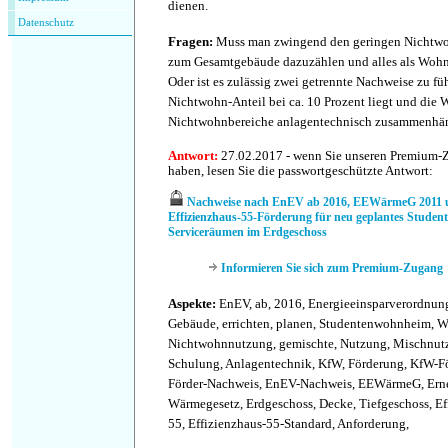
dienen.
Datenschutz
Fragen:
Muss man zwingend den geringen Nichtwo
zum Gesamtgebäude dazuzählen und alles als Woh
Oder ist es zulässig zwei getrennte Nachweise zu fü
Nichtwohn-Anteil bei ca. 10 Prozent liegt und die
Nichtwohnbereiche anlagentechnisch zusammenhä
Antwort:
27.02.2017 - wenn Sie unseren Premium-
haben, lesen Sie die passwortgeschützte Antwort:
Nachweise nach EnEV ab 2016, EEWärmeG 2011 
Effizienzhaus-55-Förderung für neu geplantes Stude
Serviceräumen im Erdgeschoss
Informieren Sie sich zum Premium-Zugang
Aspekte:
EnEV, ab, 2016, Energieeinsparverordnung
Gebäude, errichten, planen, Studentenwohnheim,
Nichtwohnnutzung, gemischte, Nutzung, Mischnutz
Schulung, Anlagentechnik, KfW, Förderung, KfW-F
Förder-Nachweis, EnEV-Nachweis, EEWärmeG, Erne
Wärmegesetz, Erdgeschoss, Decke, Tiefgeschoss, Ef
55, Effizienzhaus-55-Standard, Anforderung,