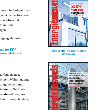
hnteil im Erdgeschoss
ngebäude nachweisen?
hren, obwohl der
 Wohn- und
ngen?
Zugang abonniert
und für KfW-
Leseprobe: Praxis-Dialog
ntenwohnheim mit
Wohnbau
, Neubau, neu,
 Wohnen, Wohnnutzung,
ung, Verwaltung,
örderung, Nachweis,
uerbare-Energien-
fizienzhaus, Standard,