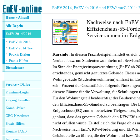
.
EnEV 2014, EnEV ab 2016 und EEWärmeG 2011: Fra
Home + Aktuell
Nachweise nach EnEV
Alle
Regeln
Effizienzhaus-55-Förd
EnEV 2014/2016
Serviceräumen im Erdg
·
EnEV ab 2016
·
.
EnEV 2014 Text
·
Kurzinfo:
In diesem Praxisbeispiel handelt es sich
Praxis-Dialog
·
Neubau, bzw. um Studentenwohnheim mit Servicer
Praxis-Hilfen
Im Sinn der Energieeinsparverordnung (EnEV ab 201
Dienstleister
errichtendes, gemischt genutztes Gebäude. Dieses 
.
Wohngebäude (Studentenwohnheim) umfasst im Erdg
Service + Dialog
zehn Prozent der Gesamtfläche folgende Nutzungen
dienen: Räume für die Verwaltung, für Schulungen
Premium-Login
Für den Wohnungsteil beabsichtigt der Bauherr ein
Zugang bestellen
den Effizienzhaus-55-Standard zu beantragen. Die 
Kombi-Paket
Erdgeschoss (EG) zum unbeheizten Tiefgeschoss, is
GEG-Newsletter
geplant, dass das gesamte Gebäude den KFW-Effizi
nicht erfüllen würde. Es stellt sich die Frage ob es m
Praxis-Hilfen
Nachweise nach EnEV, KfW-Förderung und EEWärm
Kontakt
|
AGB
Gebäudeteile zu führen, die der Wohn- und bzw. N
Impressum