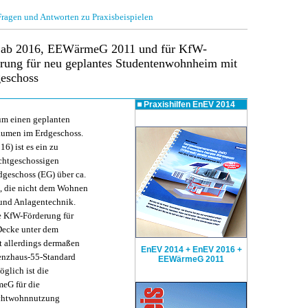
gen und Antworten zu Praxisbeispielen
 ab 2016, EEWärmeG 2011 und für KfW-
erung für neu geplantes Studentenwohnheim mit
eschoss
Praxishilfen
EnEV 2014
 um einen geplanten
äumen im Erdgeschoss.
6) ist es ein zu
achtgeschossigen
eschoss (EG) über ca.
, die nicht dem Wohnen
 und Anlagentechnik.
e KfW-Förderung für
Decke unter dem
t allerdings dermaßen
EnEV 2014 + EnEV 2016 +
enzhaus-55-Standard
EEWärmeG 2011
öglich ist die
eG für die
ichtwohnnutzung