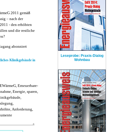
EWärmeG 2011 gemäß
sig – nach der
011 - den erhöhten
llen und die restliche
en?
Zugang abonniert
Leseprobe: Praxis-Dialog
Wohnbau
ches Klinikgebäude in
EEWärmeG, Erneuerbare-
nahme, Energie, sparen,
Klinikgebäude,
uslegung,
rhöhte, Anforderung,
okumente