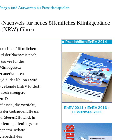
gen und Antworten zu Praxisbeispielen
achweis für neues öffentliches Klinikgebäude
n (NRW) führen
Praxishilfen
EnEV 2014
 um einen öffentlichen
ird der Nachweis nach
 sowie für die
-Wärmegesetz
er anerkannten
, d.h. der Neubau wird
e geltende EnEV fordert.
 noch strengere
en. Das
assen, die vorsieht,
EnEV 2014 + EnEV 2016 +
tz der Gebäudehülle um
EEWärmeG 2011
 übererfüllt wird. In
rderung allerdings nur
über erneuerbare
giebedarf des