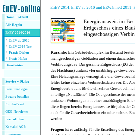
.
EnEV 2014, EnEV ab 2016 und EEWärmeG 2011: Fra
Home + Aktuell
Energieausweis im Best
Alle
Regeln
Erdgeschoss eines Bau
EnEV 2014/2016
eingeschossigen Verbi
·
EnEV ab 2016
·
.
EnEV 2014 Text
·
Kurzinfo:
Ein Gebäudekomplex im Bestand besteht
Praxis-Dialog
·
mehrgeschossigen Gebäuden und einem dazwischen 
Praxis-Hilfen
Verbindungsbau. Das gesamte Erdgeschoss (EG der
Dienstleister
des Flachbaus) umfasst vier unabhängige Gewerbeei
.
Eine Heizungsanlage versorgt alle vier Gewerbeeinh
Service + Dialog
leider keine einzelnen Verbrauchsdaten vor. Die A
Energieverbrauchs für die einzelnen Gewerbeeinheit
Premium-Login
anteilige „Nutzfläche“. Die Obergeschosse der me
Zugang bestellen
umfassen Wohnungen mit einer unabhängigen Energ
Kombi-Paket
diese liegen bereits Energieausweise für jedes der 
GEG-Newsletter
auch für die Gewerbeeinheiten ein oder mehrere Ene
werden.
Praxis-Hilfen
Kontakt
|
AGB
Fragen:
Ist es zulässig, für die Erstellung des Ener
Impressum