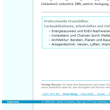
Gebäudeteil, einheitlich, DIBt, amtlich, Auslegun
.
Wichtige Hinweise:
Wir haben diese Informationen nach bestem Wisse
weisen ausdrücklich darauf hin, dass alle Angaben und Hinweise ohn
|
EnEV 2014 Text
|
Praxis-Dialog
|
Praxis-Hilfen
|
Kontakt
|
D
.
Impressum
© 1999-2024 | Melita Tuschinski, Dipl.-Ing./UT, Freie Architektin, S