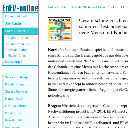
.
EnEV 2014, EnEV ab 2016 und EEWärmeG 2011: Fra
Home + Aktuell
Gesamtschule errichten
Alle
Regeln
sanierten Bestandsgebä
EnEV 2014/2016
neue Mensa mit Küche 
·
EnEV ab 2016
·
.
EnEV 2014 Text
·
Kurzinfo:
In diesem Praxisbeispiel handelt es sich
Praxis-Dialog
·
eines Schulbaus. Das Bestandsgebäude aus den 50-
Praxis-Hilfen
umfassend saniert und 2012 wurde eine neue Heizung
Dienstleister
das Gebäude um eine Mensa mit Küche sowie um ei
.
Klassenräumen für den Fachunterricht erweitert. Fü
Service + Dialog
bereits Energieausweise vor. Es stellt sich die Frag
beim Energiekonzept besonders beachten sollte un
Premium-Login
Sinne der energiesparrechtlichen Regelungen für G
Zugang bestellen
gefordert sind.
Kombi-Paket
Fragen:
Wie sieht das energetische Gesamtkonzept 
GEG-Newsletter
Nachweisführung gemäß EnEV 2014, EEWärmeG 2
Praxis-Hilfen
Ausstellung des Energieausweises? Wie ist der Ber
Kontakt
|
AGB
behandeln im Hinblick auf Einzelbauteil- und EE
Impressum