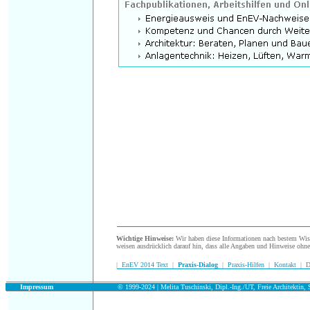
.
Wichtige Hinweise:
Wir haben diese Informationen nach bestem Wisse
weisen ausdrücklich darauf hin, dass alle Angaben und Hinweise ohn
|
EnEV 2014 Text
|
Praxis-Dialog
|
Praxis-Hilfen
|
Kontakt
|
D
.
Impressum
© 1999-2024 | Melita Tuschinski, Dipl.-Ing./UT, Freie Architektin, S