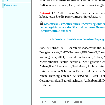
Ist für den Mensa-Küchen-Bereich ein Ausgleich üb
Außenbauteilflächen (Dach, Fußboden usw.) mögli
Datenschutz
Antwort
:
17.02.2015 - wenn Sie unseren Premium-
haben, lesen Sie die passwortgeschützte Antwort:
Gesamtschule errichten durch Erweiterung eines s
Bestandsgebäudes aus den 50-er Jahren: neue Mensa 
Fachklassentrakt anbauen
Informieren Sie sich zum Premium-Zugang
Aspekte:
EnEV, 2014, Energieeinsparverordnung, E
Energieausweis, EnEV-Nachweis, EEWärmeG, Erneu
Wärmegesetz, 2011, Bestand, Baubestand, Altbau,
Nichtwohnbau, Schule, Schulbau, Schulgebäude, erw
Anbau, Fachklassenraum, Fachklasse, Fachunterricht
Unterrichtsraum, Schulraum, Baujahr, 50-er, Jahre, 5
Küche, Heizung, erneuert, Außenwand, U-Wert, Fach
Gesamtkomplex, Bauteilnachweis, Außenbauteil, D
Fußboden