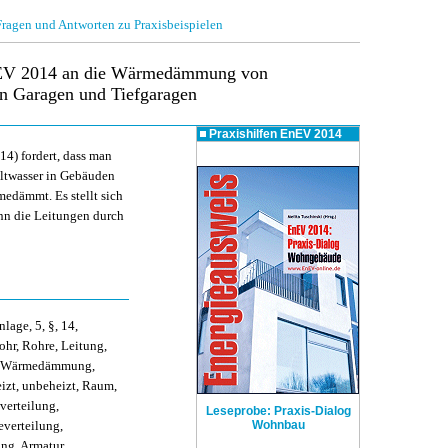
gen und Antworten zu Praxisbeispielen
nEV 2014 an die Wärmedämmung von
n Garagen und Tiefgaragen
Praxishilfen
EnEV 2014
4) fordert, dass man
ltwasser in Gebäuden
edämmt. Es stellt sich
enn die Leitungen durch
age, 5, §, 14,
hr, Rohre, Leitung,
, Wärmedämmung,
izt, unbeheizt, Raum,
erteilung,
Leseprobe: Praxis-Dialog
everteilung,
Wohnbau
ung, Armatur,