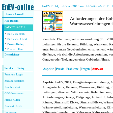
.
EnEV 2014, EnEV ab 2016 und EEWärmeG 2011: Fra
Home + Aktuell
Anforderungen der E
Alle
Regeln
Warmwasserleitungen i
EnEV 2014/2016
·
.
EnEV ab 2016
·
Kurzinfo:
Die Energieeinsparverordnung (EnEV 201
EnEV 2014 Text
·
Leitungen für die Heizung, Kühlung, Warm- und Ka
Praxis-Dialog
·
unter bestimmten Gegebenheiten entsprechend wärm
Praxis-Hilfen
die Frage, wie sich die Anforderungen gestalten, w
Dienstleister
Garagen oder Tiefgaragen eines Gebäudes führen.
.
|
|
|
|
|
Service + Dialog
Aspekte
Praxis
Probleme
Fragen
Antwort
Premium-Login
Zugang bestellen
Aspekte
:
EnEV, 2014, Energieeinsparverordnung, Anl
Anlagentechnik, Heizung, Warmwasser, Kühlung, Ro
Kombi-Paket
Leitungen, dämmen, Wärmeschutz, Rohrdämmung
GEG-Newsletter
Anforderungen, Garage, Tiefgarage, Außenluft, behe
Praxis-Hilfen
Räume, Dämmstoff, Dicke, Dämmstoffdicke, Wärmev
Kontakt
|
AGB
Wärmeverteilungsleitung, Warmwasserleitung, Kält
Kälteverteilungsleitung, Kaltwasser, Kaltwasserleit
Impressum