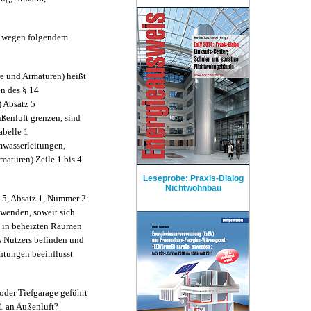
s wegen folgendem
 und Armaturen) heißt
n des § 14
 Absatz 5
enluft grenzen, sind
abelle 1
wasserleitungen,
maturen) Zeile 1 bis 4
Leseprobe: Praxis-Dialog
Nichtwohnbau
 5, Absatz 1, Nummer 2:
zuwenden, soweit sich
4 in beheizten Räumen
s Nutzers befinden und
htungen beeinflusst
oder Tiefgarage geführt
1 an Außenluft?