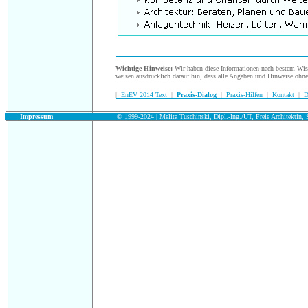
.
Wichtige Hinweise:
Wir haben diese Informationen nach bestem Wisse
weisen ausdrücklich darauf hin, dass alle Angaben und Hinweise ohn
|
EnEV 2014 Text
|
Praxis-Dialog
|
Praxis-Hilfen
|
Kontakt
|
D
.
Impressum
© 1999-2024 | Melita Tuschinski, Dipl.-Ing./UT, Freie Architektin, S