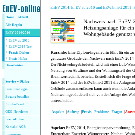
.
EnEV 2014, EnEV ab 2016 und EEWärmeG 2011: Fra
Home + Aktuell
Nachweis nach EnEV 2
Alle
Regeln
Heizungsanlage für ei
EnEV 2014/2016
Wohngebäude genutzt 
·
EnEV ab 2016
·
.
EnEV 2014 Text
·
Kurzinfo:
Eine Diplom-Ingenieurin führt für ein zu
Praxis-Dialog
·
genutztes Gebäude den Nachweis nach EnEV 201
Praxis-Hilfen
Der Nichtwohngebäudeteil wird mit einer Luft-W
Dienstleister
Nutzung von Abwärme und der Wohnungsteil des Ge
.
Brennwerttechnik beheizt. Es stellt sich die Frage 
Service + Dialog
EnEV 2014 und des EEWärmeG 2011 die Anlagente
Gebäude zusammenfassen kann auch wenn die Anla
Premium-Login
Nichtwohngebäudeteil sich von der Anlage des Wo
Zugang bestellen
unterscheidet.
Kombi-Paket
|
|
|
|
|
|
Aspekte
Auftrag
Praxis
Probleme
Fragen
Antwo
GEG-Newsletter
Praxis-Hilfen
Kontakt
|
AGB
Aspekte
:
EnEV, 2014, Energieeinsparverordnung, 
Erneuerbare-Energien-Wärmegesetz, Neubau, Woh
Impressum