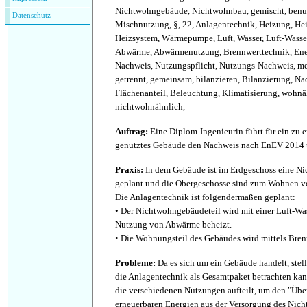
Nichtwohngebäude, Nichtwohnbau, gemischt, benut
Datenschutz
Mischnutzung, §, 22, Anlagentechnik, Heizung, He
Heizsystem, Wärmepumpe, Luft, Wasser, Luft-Was
Abwärme, Abwärmenutzung, Brennwerttechnik, Ene
Nachweis, Nutzungspflicht, Nutzungs-Nachweis, me
getrennt, gemeinsam, bilanzieren, Bilanzierung, Na
Flächenanteil, Beleuchtung, Klimatisierung, wohnä
nichtwohnähnlich,
Auftrag
:
Eine Diplom-Ingenieurin führt für ein zu e
genutztes Gebäude den Nachweis nach EnEV 201
Praxis
:
In dem Gebäude ist im Erdgeschoss eine 
geplant und die Obergeschosse sind zum Wohnen v
Die Anlagentechnik ist folgendermaßen geplant:
• Der Nichtwohngebäudeteil wird mit einer Luft-
Nutzung von Abwärme beheizt.
• Die Wohnungsteil des Gebäudes wird mittels Bren
Probleme
:
Da es sich um ein Gebäude handelt, stell
die Anlagentechnik als Gesamtpaket betrachten kann
die verschiedenen Nutzungen aufteilt, um den "Übe
erneuerbaren Energien aus der Versorgung des Nic