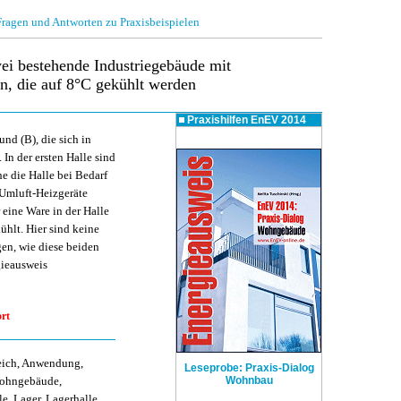
gen und Antworten zu Praxisbeispielen
ei bestehende Industriegebäude mit
en, die auf 8°C gekühlt werden
Praxishilfen
EnEV 2014
nd (B), die sich in
In der ersten Halle sind
he die Halle bei Bedarf
 Umluft-Heizgeräte
 eine Ware in der Halle
kühlt. Hier sind keine
gen, wie diese beiden
gieausweis
rt
eich, Anwendung,
Leseprobe: Praxis-Dialog
wohngebäude,
Wohnbau
e, Lager, Lagerhalle,