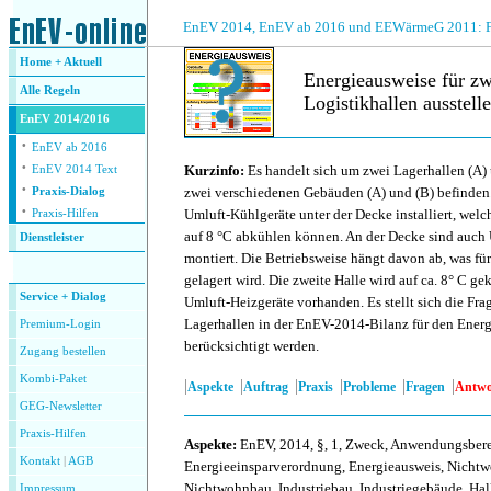
.
EnEV 2014, EnEV ab 2016 und EEWärmeG 2011: Fra
Home + Aktuell
Energieausweise für zw
Alle
Regeln
Logistikhallen ausstell
EnEV 2014/2016
·
.
EnEV ab 2016
·
Kurzinfo:
Es handelt sich um zwei Lagerhallen (A) u
EnEV 2014 Text
·
zwei verschiedenen Gebäuden (A) und (B) befinden. 
Praxis-Dialog
·
Umluft-Kühlgeräte unter der Decke installiert, welc
Praxis-Hilfen
auf 8 °C abkühlen können. An der Decke sind auch
Dienstleister
montiert. Die Betriebsweise hängt davon ab, was für
.
gelagert wird. Die zweite Halle wird auf ca. 8° C ge
Service + Dialog
Umluft-Heizgeräte vorhanden. Es stellt sich die Fra
Lagerhallen in der EnEV-2014-Bilanz für den Ener
Premium-Login
berücksichtigt werden.
Zugang bestellen
Kombi-Paket
|
|
|
|
|
|
Aspekte
Auftrag
Praxis
Probleme
Fragen
Antwo
GEG-Newsletter
Praxis-Hilfen
Aspekte
:
EnEV, 2014, §, 1, Zweck, Anwendungsber
Kontakt
|
AGB
Energieeinsparverordnung, Energieausweis, Nicht
Nichtwohnbau, Industriebau, Industriegebäude, Hall
Impressum