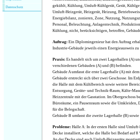
gekühlt, Kühlung, Umluft-Kühlgerät, Gerät, Kühlger
Datenschutz
Umluft-Heizgerät, Heizgerät, Heizung, Betriebsweise
Energiebilanz, zonieren, Zone, Nutzung, Nutzungs
Personal, Beleuchtung, Anlagentechnik, Produktion
Kühlung, nicht, berücksichtigen, betroffen, Gebäud
Auftrag
:
Ein Diplomingenieur hat den Auftrag erhal
Industrie-Gebäude jeweils einen Energieausweis zu e
Praxis
:
Es handelt sich um zwei Lagerhallen (A) und
verschiedenen Gebäuden (A) und (B) befinden.
Gebäude A umfasst die erste Lagerhalle (A) mit dem
Gebäude erstreckt sich über zwei Geschosse. Im Erd
die Halle mit dem Kühlbereich sowie weitere Bereich
Entsorgung, Geräte- und Technik-Raum, Kälte-Mas
Heizzentrale mit der Gasstation. Im Obergeschoss be
Büroräume, ein Pausenraum sowie die Umkleiden, 
für die Belegschaft.
Gebäude B umfasst die zweite Lagerhalle (B) sowie 
Probleme
:
Halle A: In der ersten Halle sind Umluft
Decke installiert, welche die Halle bei Bedarf auf 
An der Decke sind auch Umluft-Heizgeräte montiert