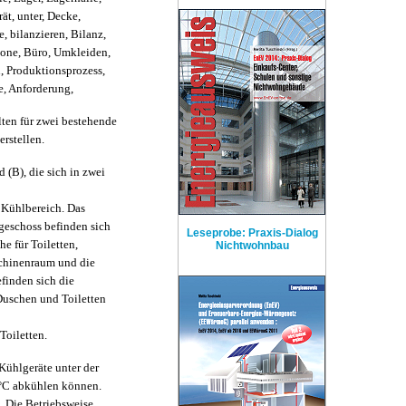
ät, unter, Decke,
, bilanzieren, Bilanz,
zone, Büro, Umkleiden,
, Produktionsprozess,
e, Anforderung,
ten für zwei bestehende
rstellen.
 (B), die sich in zwei
 Kühlbereich. Das
geschoss befinden sich
Leseprobe: Praxis-Dialog
e für Toiletten,
Nichtwohnbau
chinenraum und die
finden sich die
Duschen und Toiletten
Toiletten.
-Kühlgeräte unter der
8 °C abkühlen können.
. Die Betriebsweise