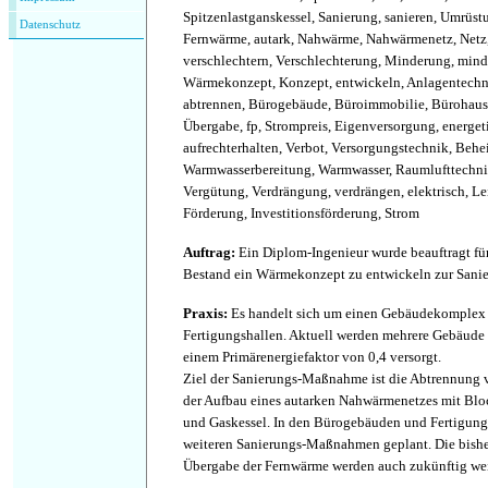
Spitzenlastganskessel, Sanierung, sanieren, Umrüst
Datenschutz
Fernwärme, autark, Nahwärme, Nahwärmenetz, Netz, 
verschlechtern, Verschlechterung, Minderung, mind
Wärmekonzept, Konzept, entwickeln, Anlagentechn
abtrennen, Bürogebäude, Büroimmobilie, Bürohaus
Übergabe, fp, Strompreis, Eigenversorgung, energeti
aufrechterhalten, Verbot, Versorgungstechnik, Behe
Warmwasserbereitung, Warmwasser, Raumlufttechni
Vergütung, Verdrängung, verdrängen, elektrisch, Lei
Förderung, Investitionsförderung, Strom
Auftrag
:
Ein Diplom-Ingenieur wurde beauftragt für
Bestand ein Wärmekonzept zu entwickeln zur Sanie
Praxis
:
Es handelt sich um einen Gebäudekomplex
Fertigungshallen. Aktuell werden mehrere Gebäude
einem Primärenergiefaktor von 0,4 versorgt.
Ziel der Sanierungs-Maßnahme ist die Abtrennung
der Aufbau eines autarken Nahwärmenetzes mit Bl
und Gaskessel. In den Bürogebäuden und Fertigungs
weiteren Sanierungs-Maßnahmen geplant. Die bish
Übergabe der Fernwärme werden auch zukünftig wei