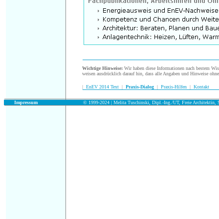
.
Wichtige Hinweise:
Wir haben diese Informationen nach bestem Wisse
weisen ausdrücklich darauf hin, dass alle Angaben und Hinweise ohn
|
EnEV 2014 Text
|
Praxis-Dialog
|
Praxis-Hilfen
|
Kontakt
.
Impressum
© 1999-2024 | Melita Tuschinski, Dipl.-Ing./UT, Freie Architektin, S