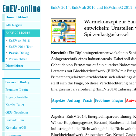
.
EnEV 2014, EnEV ab 2016 und EEWärmeG 2011: Fra
Home + Aktuell
Wärmekonzept zur Sanie
Alle
Regeln
entwickeln: Umstelle
EnEV 2014/2016
Spitzenlastgaskessel
·
EnEV ab 2016
·
.
EnEV 2014 Text
·
Kurzinfo:
Ein Diplomingenieur entwickelt ein Sani
Praxis-Dialog
·
Anlagentechnik eines Industrieareals. Dabei soll d
Praxis-Hilfen
Gebäude von Fernwärme auf ein autarkes Nahwärme
Dienstleister
Letzteres mit Blockheizkraftwerk (BHKW mit Erdga
.
Primärenergiefaktor verschlechtert sich allerdings
Service + Dialog
stellt sich die Frage, ob diese Verschlechterung nac
Energieeinsparverordnung (EnEV 2014) zulässig ist
Premium-Login
Zugang bestellen
|
|
|
|
|
|
Aspekte
Auftrag
Praxis
Probleme
Fragen
Antwo
Kombi-Paket
GEG-Newsletter
Aspekte
:
EnEV, 2014, Energieeinsparverordnung, K
Praxis-Hilfen
Wärme-Kopplungsgesetz, Bestand, Baubestand, Indus
Kontakt
|
AGB
Industriegebäude, Nichtwohngebäude, Nichtwohn
Blockheizkraftwerk, Spitzenlast, Gas, Kessel, Gaske
Impressum