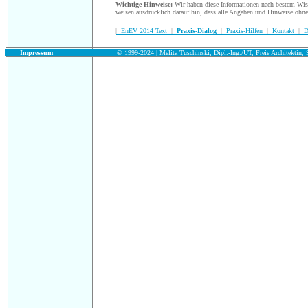
Wichtige Hinweise:
Wir haben diese Informationen nach bestem Wisse
weisen ausdrücklich darauf hin, dass alle Angaben und Hinweise ohn
|
EnEV 2014 Text
|
Praxis-Dialog
|
Praxis-Hilfen
|
Kontakt
|
D
.
Impressum
© 1999-2024 | Melita Tuschinski, Dipl.-Ing./UT, Freie Architektin, S