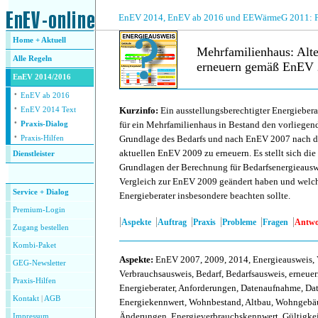
.
EnEV 2014, EnEV ab 2016 und EEWärmeG 2011: Fra
Home + Aktuell
Mehrfamilienhaus: Alt
Alle
Regeln
erneuern gemäß EnEV 
EnEV 2014/2016
·
.
EnEV ab 2016
·
Kurzinfo:
Ein ausstellungsberechtigter Energiebera
EnEV 2014 Text
·
für ein Mehrfamilienhaus in Bestand den vorliegen
Praxis-Dialog
·
Grundlage des Bedarfs und nach EnEV 2007 nach d
Praxis-Hilfen
aktuellen EnEV 2009 zu erneuern. Es stellt sich die
Dienstleister
Grundlagen der Berechnung für Bedarfsenergieaus
.
Vergleich zur EnEV 2009 geändert haben und welch
Service + Dialog
Energieberater insbesondere beachten sollte.
Premium-Login
|
|
|
|
|
|
Aspekte
Auftrag
Praxis
Probleme
Fragen
Antwo
Zugang bestellen
Kombi-Paket
Aspekte
:
EnEV 2007, 2009, 2014, Energieausweis, 
GEG-Newsletter
Verbrauchsausweis, Bedarf, Bedarfsausweis, erneue
Praxis-Hilfen
Energieberater, Anforderungen, Datenaufnahme, D
Kontakt
|
AGB
Energiekennwert, Wohnbestand, Altbau, Wohngebäu
Änderungen, Energieverbrauchskennwert, Gültigkeit
Impressum