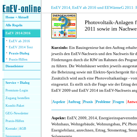
.
EnEV 2014, EnEV ab 2016 und EEWärmeG 2011: Fra
Home + Aktuell
Photovoltaik-Anlagen
Alle
Regeln
2011 sowie im Nachwei
EnEV 2014/2016
·
.
EnEV ab 2016
·
Kurzinfo:
Ein Bauingenieur hat den Auftrag erhalt
EnEV 2014 Text
·
jeweils den EnEV-Nachweis und den Nachweis für de
Praxis-Dialog
·
Förderungen durch die KfW im Rahmen des Program
Praxis-Hilfen
zu führen. Die Wohnhäuser werden jeweils ausgestat
Dienstleister
die Beheizung sowie mit Elektro-Speichergerät für
.
Zusätzlich wird auch eine Photovoltaikanlage - vo
Service + Dialog
eingesetzt. Es stellt sich die Frage wie der Ertrag 
EnEV 2009 und EnEV 2014 im EnEV-Nachweis ange
Premium-Login
Zugang bestellen
|
|
|
|
|
|
Aspekte
Auftrag
Praxis
Probleme
Fragen
Antwo
Kombi-Paket
GEG-Newsletter
Aspekte
:
EnEV, 2009, 2014, Energieeinsparverordnu
Praxis-Hilfen
Wohnhaus, Wohngebäude, Wohnungsbau, PV, Photovo
Kontakt
|
AGB
Energiebilanz, anrechnen, Ertrag, Stromertrag, Stro
Solarenergie
Impressum