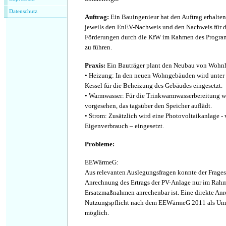
Datenschutz
Auftrag
:
Ein Bauingenieur hat den Auftrag erhalte
jeweils den EnEV-Nachweis und den Nachweis für de
Förderungen durch die KfW im Rahmen des Program
zu führen.
Praxis
:
Ein Bauträger plant den Neubau von Wohn
• Heizung: In den neuen Wohngebäuden wird unter
Kessel für die Beheizung des Gebäudes eingesetzt.
• Warmwasser: Für die Trinkwarmwasserbereitung wi
vorgesehen, das tagsüber den Speicher auflädt.
• Strom: Zusätzlich wird eine Photovoltaikanlage -
Eigenverbrauch – eingesetzt.
Probleme
:
EEWärmeG:
Aus relevanten Auslegungsfragen konnte der Frageste
Anrechnung des Ertrags der PV-Anlage nur im Rahm
Ersatzmaßnahmen anrechenbar ist. Eine direkte Anr
Nutzungspflicht nach dem EEWärmeG 2011 als Umwe
möglich.