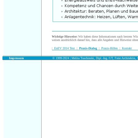
.
Wichtige Hinweise:
Wir haben diese Informationen nach bestem Wisse
weisen ausdrücklich darauf hin, dass alle Angaben und Hinweise ohn
|
EnEV 2014 Text
|
Praxis-Dialog
|
Praxis-Hilfen
|
Kontakt
.
Impressum
© 1999-2024 | Melita Tuschinski, Dipl.-Ing./UT, Freie Architektin, S