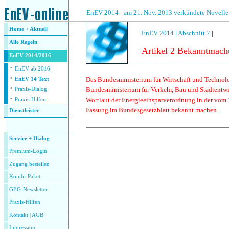
.
EnEV 2014 - am 21. Nov. 2013 verkündete Novelle
Home + Aktuell
EnEV 2014 |
Abschnitt 7
|
Alle
Regeln
Artikel 2 Bekanntmach
EnEV 2014/2016
·
EnEV ab 2016
·
Das Bundesministerium für Wirtschaft und Technol
EnEV 14 Text
·
Bundesministerium für Verkehr, Bau und Stadtent
Praxis-Dialog
·
Wortlaut der Energieeinsparverordnung in der vom 
Praxis-Hilfen
Fassung im Bundesgesetzblatt bekannt machen.
Dienstleister
.
Service + Dialog
Premium-Login
Zugang bestellen
Kombi-Paket
GEG-Newsletter
Praxis-Hilfen
Kontakt
|
AGB
Impressum