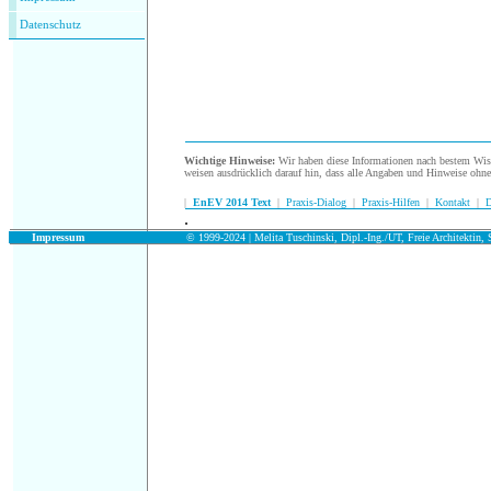
Datenschutz
Wichtige Hinweise:
Wir haben diese Informationen nach bestem Wisse
weisen ausdrücklich darauf hin, dass alle Angaben und Hinweise ohn
|
EnEV 2014 Text
|
Praxis-Dialog
|
Praxis-Hilfen
|
Kontakt
|
D
.
.
Impressum
© 1999-2024 | Melita Tuschinski, Dipl.-Ing./UT, Freie Architektin, S