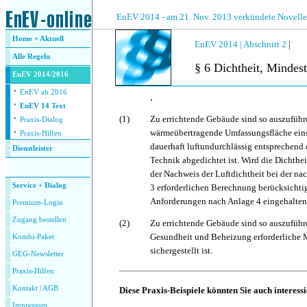
.
EnEV 2014 - am 21. Nov. 2013 verkündete Novelle
Home + Aktuell
EnEV 2014 |
Abschnitt 2
|
Alle
Regeln
§ 6 Dichtheit, Mindes
EnEV 2014/2016
·
EnEV ab 2016
.
·
EnEV 14 Text
·
(1)
Zu errichtende Gebäude sind so auszuführe
Praxis-Dialog
·
wärmeübertragende Umfassungsfläche eins
Praxis-Hilfen
dauerhaft luftundurchlässig entsprechend
Dienstleister
Technik abgedichtet ist. Wird die Dichthe
.
der Nachweis der Luftdichtheit bei der na
Service + Dialog
3 erforderlichen Berechnung berücksichti
Anforderungen nach Anlage 4 eingehalten
Premium-Login
Zugang bestellen
(2)
Zu errichtende Gebäude sind so auszuführ
Gesundheit und Beheizung erforderliche 
Kombi-Paket
sichergestellt ist.
GEG-Newsletter
Praxis-Hilfen
Kontakt
|
AGB
Diese Praxis-Beispiele könnten Sie auch interess
Impressum