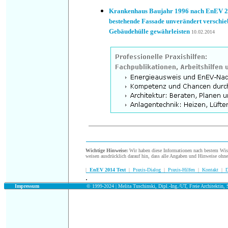
Krankenhaus Baujahr 1996 nach EnEV 20
bestehende Fassade unverändert verschieb
Gebäudehülle gewährleisten
10
.02.2014
Wichtige Hinweise:
Wir haben diese Informationen nach bestem Wisse
weisen ausdrücklich darauf hin, dass alle Angaben und Hinweise ohn
|
EnEV 2014 Text
|
Praxis-Dialog
|
Praxis-Hilfen
|
Kontakt
|
D
.
.
Impressum
© 1999-2024 | Melita Tuschinski, Dipl.-Ing./UT, Freie Architektin, S