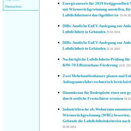
Energieausweis für 2019 fertiggestellten
Datenschutz
mit Wärmerückgewinnung ausstellen, für 
Luftdichtheitstest durchgeführt ist
16.04.20
DIBt: Amtliche EnEV-Auslegung zur Anfo
Luftdichtheit in Gebäuden
29.03.2018
DIBt: Amtliche EnEV-Auslegung zur Anfo
Luftdichtheit in Gebäuden
22.01.2016
Nachträgliche Luftdichtheits-Prüfung für
KfW-70 Effizienzhaus-Förderung
10.01.201
Zwei Mehrfamilienhäuser planen und En
Aufzugsunterfahrt rechnerisch berücksic
Dämmkranz für Bodenplatte einer neu ge
durch seitliche Frostschürze ersetzen
04.05
Industriebrache als Wohnraum umnutzen
Wärmerückgewinnung (WRG) bewerten, we
Gebäude die Luftdichtheitskriterien nach
20.09.2014