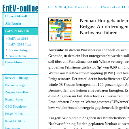
.
EnEV 2014, EnEV ab 2016 und EEWärmeG 2011: Fra
Home + Aktuell
Neubau Hortgebäude m
Alle
Regeln
Erdgas: Anforderunge
EnEV 2014/2016
Nachweise führen
·
EnEV ab 2016
·
.
EnEV 2014 Text
·
Kurzinfo:
In diesem Praxisbeispiel handelt es sich
Praxis-Dialog
·
Gebäude, in dem ein Hort untergebracht werden sol
Praxis-Hilfen
soll über ein Fernwärmenetz mit Wärme versorgt we
Dienstleister
gibt einen Primärenergiefaktor (fp) von 0,60 an für 
.
Wärme aus Kraft-Wärme-Kopplung (KWK) und Kess
Service + Dialog
Erdgaseinsatz. Der Anteil der in hocheffizienter 
würde 58 Prozent betragen, mit 100-prozentigem Ant
Premium-Login
Brennstoffen und keinen erneuerbaren Energien. Es s
Zugang bestellen
diese Angaben im EnEV-Nachweis zu verwerten und
Kombi-Paket
Erneuerbaren-Energien-Wärmegesetzes (EEWärmeG 2
GEG-Newsletter
bzw. welche Ausnahmeregeln gegebenenfalls greife
Praxis-Hilfen
Fragen:
Wie sind die Angaben des Netzbetreibers i
Kontakt
|
AGB
Nachweisführung für den geplanten Neubau zu wer
Impressum