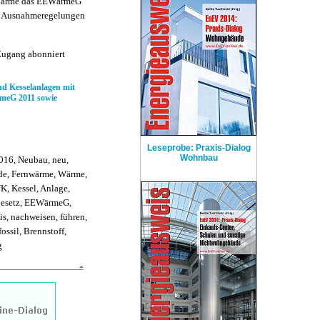
n Wärme das EEWärmeG
che Ausnahmeregelungen
Zugang abonniert
 Kesselanlagen mit
meG 2011 sowie
Leseprobe: Praxis-Dialog
Wohnbau
016, Neubau, neu,
ude, Fernwärme, Wärme,
, Kessel, Anlage,
gesetz, EEWärmeG,
s, nachweisen, führen,
ossil, Brennstoff,
g