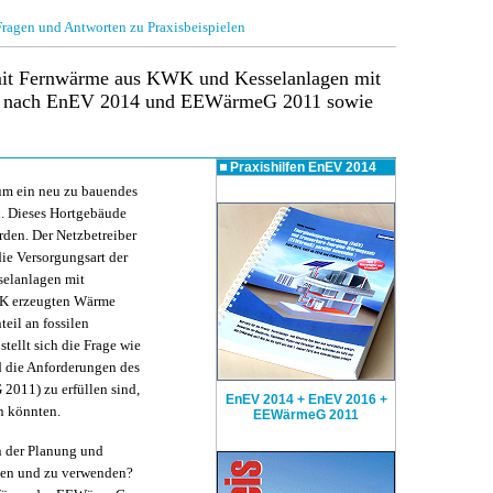
gen und Antworten zu Praxisbeispielen
it Fernwärme aus KWK und Kesselanlagen mit
n nach EnEV 2014 und EEWärmeG 2011 sowie
Praxishilfen
EnEV 2014
 um ein neu zu bauendes
l. Dieses Hortgebäude
rden. Der Netzbetreiber
die Versorgungsart der
elanlagen mit
KWK erzeugten Wärme
eil an fossilen
tellt sich die Frage wie
 die Anforderungen des
011) zu erfüllen sind,
EnEV 2014 + EnEV 2016 +
n könnten.
EEWärmeG 2011
n der Planung und
ten und zu verwenden?