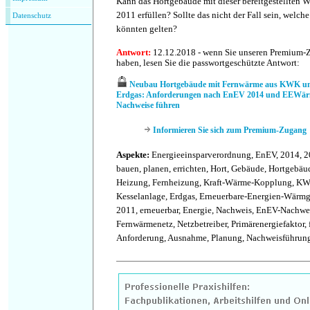
Kann das Hortgebäude mit dieser bereitgestellte
2011 erfüllen? Sollte das nicht der Fall sein, wel
Datenschutz
könnten gelten?
Antwort:
12.12.2018 - wenn Sie unseren Premium-
haben, lesen Sie die passwortgeschützte Antwort:
Neubau Hortgebäude mit Fernwärme aus KWK und
Erdgas: Anforderungen nach EnEV 2014 und EEWär
Nachweise führen
Informieren Sie sich zum Premium-Zugang
Aspekte:
Energieeinsparverordnung, EnEV, 2014, 2
bauen, planen, errichten, Hort, Gebäude, Hortgebä
Heizung, Fernheizung, Kraft-Wärme-Kopplung, KWK
Kesselanlage, Erdgas, Erneuerbare-Energien-Wärm
2011, erneuerbar, Energie, Nachweis, EnEV-Nachwei
Fernwärmenetz, Netzbetreiber, Primärenergiefaktor, f
Anforderung, Ausnahme, Planung, Nachweisführun