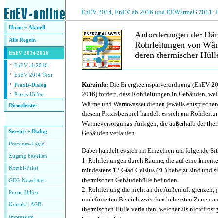
.
EnEV 2014, EnEV ab 2016 und EEWärmeG 2011: Fra
Home + Aktuell
Anforderungen der Dä
Alle
Regeln
Rohrleitungen von Wä
EnEV 2014/2016
deren thermischer Hüll
·
EnEV ab 2016
·
.
EnEV 2014 Text
·
Kurzinfo:
Die Energieeinsparverordnung (EnEV 2
Praxis-Dialog
·
2016) fordert, dass Rohrleitungen in Gebäuden, we
Praxis-Hilfen
Wärme und Warmwasser dienen jeweils entsprechen
Dienstleister
diesem Praxisbeispiel handelt es sich um Rohrleit
.
Wärmeversorgungs-Anlagen, die außerhalb der the
Service + Dialog
Gebäuden verlaufen.
Premium-Login
Dabei handelt es sich im Einzelnen um folgende Si
Zugang bestellen
1. Rohrleitungen durch Räume, die auf eine Innent
Kombi-Paket
mindestens 12 Grad Celsius (°C) beheizt sind und s
thermischen Gebäudehülle befinden.
GEG-Newsletter
2. Rohrleitung die nicht an die Außenluft grenzen,
Praxis-Hilfen
undefinierten Bereich zwischen beheizten Zonen au
Kontakt
|
AGB
thermischen Hülle verlaufen, welcher als nichtfrost
Impressum