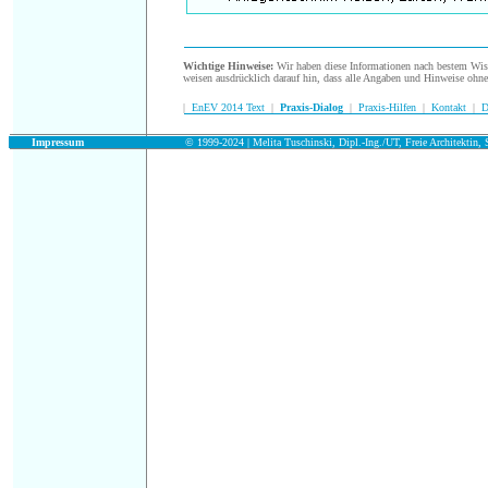
.
Wichtige Hinweise:
Wir haben diese Informationen nach bestem Wisse
weisen ausdrücklich darauf hin, dass alle Angaben und Hinweise ohn
|
EnEV 2014 Text
|
Praxis-Dialog
|
Praxis-Hilfen
|
Kontakt
|
D
.
Impressum
© 1999-2024 | Melita Tuschinski, Dipl.-Ing./UT, Freie Architektin, S