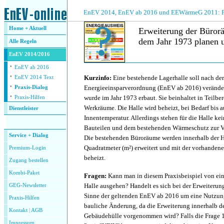
.
EnEV 2014, EnEV ab 2016 und EEWärmeG 2011: Fra
Home + Aktuell
Erweiterung der Bürorä
dem Jahr 1973 planen 
Alle
Regeln
EnEV 2014/2016
·
.
EnEV ab 2016
·
Kurzinfo:
Eine bestehende Lagerhalle soll nach der
EnEV 2014 Text
·
Energieeinsparverordnung (EnEV ab 2016) veränder
Praxis-Dialog
·
wurde im Jahr 1973 erbaut. Sie beinhaltet in Teilbe
Praxis-Hilfen
Werkräume. Die Halle wird beheizt, bei Bedarf bis a
Dienstleister
Innentemperatur. Allerdings stehen für die Halle ke
.
Bauteilen und dem bestehenden Wärmeschutz zur V
Service + Dialog
Die bestehenden Büroräume werden innerhalb der H
Quadratmeter (m²) erweitert und mit der vorhand
Premium-Login
beheizt.
Zugang bestellen
Kombi-Paket
Fragen:
Kann man in diesem Praxisbeispiel von ein
Halle ausgehen? Handelt es sich bei der Erweiteru
GEG-Newsletter
Sinne der geltenden EnEV ab 2016 um eine Nutzu
Praxis-Hilfen
bauliche Änderung, da die Erweiterung innerhalb d
Kontakt
|
AGB
Gebäudehülle vorgenommen wird? Falls die Frage 1
Impressum