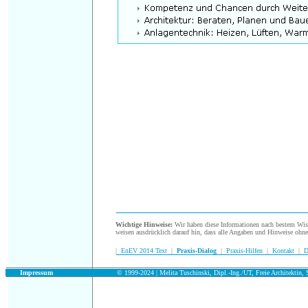
.
Wichtige Hinweise:
Wir haben diese Informationen nach bestem Wisse
weisen ausdrücklich darauf hin, dass alle Angaben und Hinweise ohn
|
EnEV 2014 Text
|
Praxis-Dialog
|
Praxis-Hilfen
|
Kontakt
|
D
.
Impressum
© 1999-2024 | Melita Tuschinski, Dipl.-Ing./UT, Freie Architektin, S