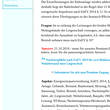
Die Einzelleistungen der Kälteanlage werden addier
Datenschutz
deshalb liegt der Kältebedarf in der Regel über 12 K
energetische Inspektion nach EnEV 2014 § 12. Es ste
wieweit diese Überlegungen zu der Austauch-Pflicht 
Fragen:
Ist es zulässig die Leistungen der beiden H
Wohngebäude der Liegenschaft versorgen, zu addie
beruhend die Ausnahme zu begründen, d.h. dass man
Betrieb nehmen muss nach EnEV § 10?
Antwort:
21.10.2016 - wenn Sie unseren Premium-
haben, lesen Sie die passwortgeschützte Antwort:
Nachrüstpflicht nach EnEV 2014 für zwei Heizkess
Wohnbestand einer Liegenschaft
Informieren Sie sich zum Premium-Zugang
Aspekte:
Energieeinsparverordnung, EnEV, 2014, §,
Anlage, Gebäude, Bestand, Baubestand, Heizung, An
Sanierung, Verbot, Betrieb, betrieben, Nachrüstpflic
Jahre, alt, Liegenschaft, Wohnbestand, Baujahr, 198
Leitung, NT-Kesse, Niedertemperatur-Heizkessel, B
Austausch, Kesselaustausch, Wärmeerzeugungsanla