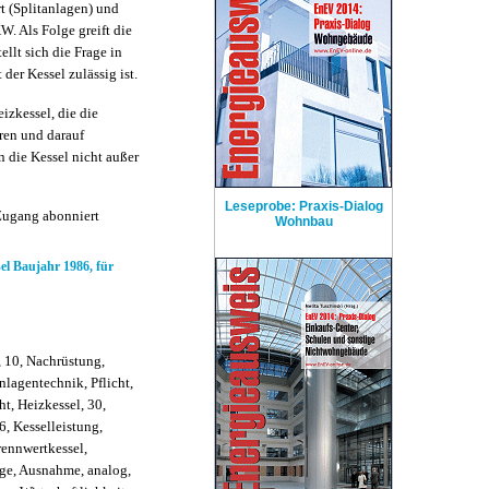
t (Splitanlagen) und
W. Als Folge greift die
llt sich die Frage in
der Kessel zulässig ist.
eizkessel, die die
ren und darauf
 die Kessel nicht außer
Leseprobe: Praxis-Dialog
Zugang abonniert
Wohnbau
el Baujahr 1986, für
 10, Nachrüstung,
lagentechnik, Pflicht,
ht, Heizkessel, 30,
6, Kesselleistung,
rennwertkessel,
ge, Ausnahme, analog,