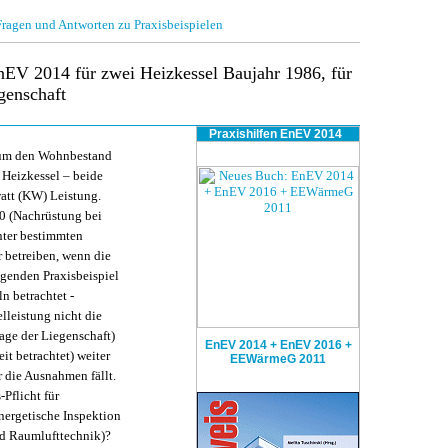
gen und Antworten zu Praxisbeispielen
nEV 2014 für zwei Heizkessel Baujahr 1986, für
genschaft
Praxishilfen
EnEV 2014
h um den Wohnbestand
e Heizkessel – beide
watt (KW) Leistung.
0 (Nachrüstung bei
nter bestimmten
 betreiben, wenn die
egenden Praxisbeispiel
n betrachtet -
elleistung nicht die
ge der Liegenschaft)
EnEV 2014 + EnEV 2016 +
it betrachtet) weiter
EEWärmeG 2011
r die Ausnahmen fällt.
Pflicht für
nergetische Inspektion
nd Raumlufttechnik)?