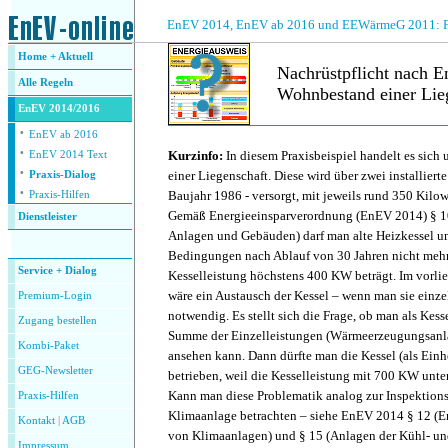
.
EnEV 2014, EnEV ab 2016 und EEWärmeG 2011: Fra
Home + Aktuell
Nachrüstpflicht nach E
Alle
Regeln
Wohnbestand einer Lie
EnEV 2014/2016
·
.
EnEV ab 2016
·
Kurzinfo:
In diesem Praxisbeispiel handelt es sic
EnEV 2014 Text
·
einer Liegenschaft. Diese wird über zwei installiert
Praxis-Dialog
·
Baujahr 1986 - versorgt, mit jeweils rund 350 Kilo
Praxis-Hilfen
Gemäß Energieeinsparverordnung (EnEV 2014) § 1
Dienstleister
Anlagen und Gebäuden) darf man alte Heizkessel u
.
Bedingungen nach Ablauf von 30 Jahren nicht mehr
Service + Dialog
Kesselleistung höchstens 400 KW beträgt. Im vorli
wäre ein Austausch der Kessel – wenn man sie einzel
Premium-Login
notwendig. Es stellt sich die Frage, ob man als Kess
Zugang bestellen
Summe der Einzelleistungen (Wärmeerzeugungsanla
Kombi-Paket
ansehen kann. Dann dürfte man die Kessel (als Einhe
GEG-Newsletter
betrieben, weil die Kesselleistung mit 700 KW unte
Kann man diese Problematik analog zur Inspektions-
Praxis-Hilfen
Klimaanlage betrachten – siehe EnEV 2014 § 12 (E
Kontakt
|
AGB
von Klimaanlagen) und § 15 (Anlagen der Kühl- u
Impressum